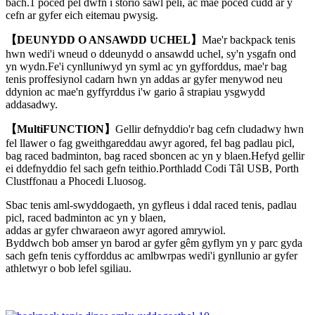
bach.1 poced pêl dwfn i storio sawl peli, ac mae poced cudd ar y
cefn ar gyfer eich eitemau pwysig.
【DEUNYDD O ANSAWDD UCHEL】
Mae'r backpack tenis
hwn wedi'i wneud o ddeunydd o ansawdd uchel, sy'n ysgafn ond
yn wydn.Fe'i cynlluniwyd yn syml ac yn gyfforddus, mae'r bag
tenis proffesiynol cadarn hwn yn addas ar gyfer menywod neu
ddynion ac mae'n gyffyrddus i'w gario â strapiau ysgwydd
addasadwy.
【MultiFUNCTION】
Gellir defnyddio'r bag cefn cludadwy hwn
fel llawer o fag gweithgareddau awyr agored, fel bag padlau picl,
bag raced badminton, bag raced sboncen ac yn y blaen.Hefyd gellir
ei ddefnyddio fel sach gefn teithio.Porthladd Codi Tâl USB, Porth
Clustffonau a Phocedi Lluosog.
Sbac tenis aml-swyddogaeth, yn gyfleus i ddal raced tenis, padlau
picl, raced badminton ac yn y blaen,
addas ar gyfer chwaraeon awyr agored amrywiol.
Byddwch bob amser yn barod ar gyfer gêm gyflym yn y parc gyda
sach gefn tenis cyfforddus ac amlbwrpas wedi'i gynllunio ar gyfer
athletwyr o bob lefel sgiliau.