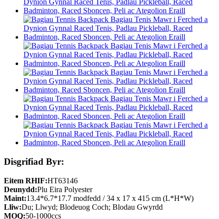
Disgrifiad Byr:
Eitem RHIF:
HT63146
Deunydd:
Plu Eira Polyester
Maint:
13.4*6.7*17.7 modfedd / 34 x 17 x 415 cm (L*H*W)
Lliw:
Du; Llwyd; Blodeuog Coch; Blodau Gwyrdd
MOQ:
50-1000ccs