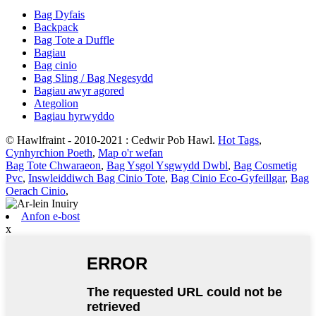
Bag Dyfais
Backpack
Bag Tote a Duffle
Bagiau
Bag cinio
Bag Sling / Bag Negesydd
Bagiau awyr agored
Ategolion
Bagiau hyrwyddo
© Hawlfraint - 2010-2021 : Cedwir Pob Hawl.
Hot Tags
,
Cynhyrchion Poeth
,
Map o'r wefan
Bag Tote Chwaraeon
,
Bag Ysgol Ysgwydd Dwbl
,
Bag Cosmetig
Pvc
,
Inswleiddiwch Bag Cinio Tote
,
Bag Cinio Eco-Gyfeillgar
,
Bag
Oerach Cinio
,
Anfon e-bost
x