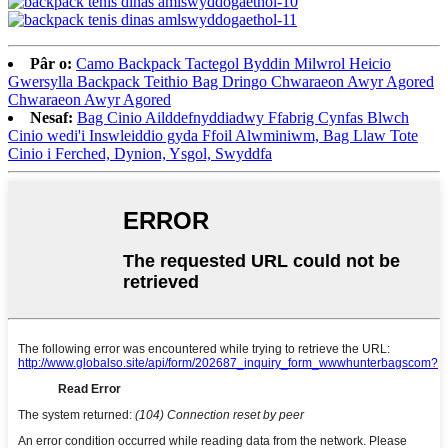
Pâr o:
Camo Backpack Tactegol Byddin Milwrol Heicio
Gwersylla Backpack Teithio Bag Dringo Chwaraeon Awyr Agored
Chwaraeon Awyr Agored
Nesaf:
Bag Cinio Ailddefnyddiadwy Ffabrig Cynfas Blwch
Cinio wedi'i Inswleiddio gyda Ffoil Alwminiwm, Bag Llaw Tote
Cinio i Ferched, Dynion, Ysgol, Swyddfa