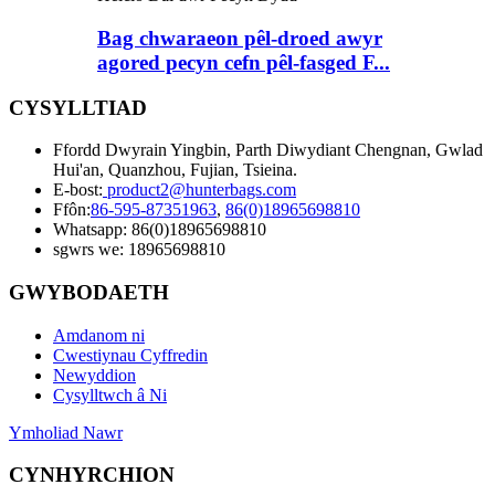
Bag chwaraeon pêl-droed awyr
agored pecyn cefn pêl-fasged F...
CYSYLLTIAD
Ffordd Dwyrain Yingbin, Parth Diwydiant Chengnan, Gwlad
Hui'an, Quanzhou, Fujian, Tsieina.
E-bost:
product2@hunterbags.com
Ffôn:
86-595-87351963
,
86(0)18965698810
Whatsapp: 86(0)18965698810
sgwrs we: 18965698810
GWYBODAETH
Amdanom ni
Cwestiynau Cyffredin
Newyddion
Cysylltwch â Ni
Ymholiad Nawr
CYNHYRCHION