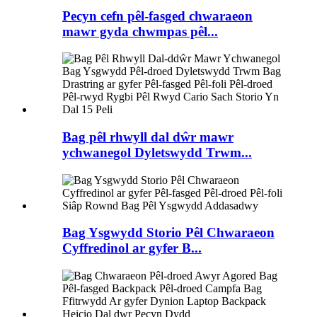
Pecyn cefn pêl-fasged chwaraeon
mawr gyda chwmpas pêl...
Bag pêl rhwyll dal dŵr mawr
ychwanegol Dyletswydd Trwm...
Bag Ysgwydd Storio Pêl Chwaraeon
Cyffredinol ar gyfer B...