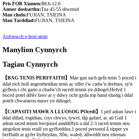
Pris FOB Xiamen:
$8.6-12.6
Amser dosbarthu:
Tua 45-55 diwrnod
Man cludo:
FUJIAN, TSIEINA
Man Tarddiad:
FUJIAN, TSIEINA
Anfonwch e-bost atom
Manylion Cynnyrch
Tagiau Cynnyrch
【BAG TENIS PERFFAITH】
Mae gan sach gefn tenis 5 poced i
ddal eich holl angenrheidiau tenis ac offer i'w cadw'n drefnus, sy'n
gyfleus i chi gario a chadw'ch racedi tennis yn ddiogel.Hefyd 1
boced potel ddŵr fawr ar y ddwy ochr gyda top band elastig i ddal
poteli chwaraeon mawr yn ddiogel.
【CAPASITI MAWR A LLUOSOG POcedi】
1 prif adran fawr i
ddal dillad, esgidiau, crys chwys, tywel, tâp gafael, ac ati Gall 1
adran raced tennis bwrpasol amddiffyn a dal 2-3 raced tennis neu
ategolion tenis eraill yn gyfforddus.1 poced personol â zipper yn
berffaith ar gyfer byrbrydau, ffôn, waled, allweddi neu eitemau