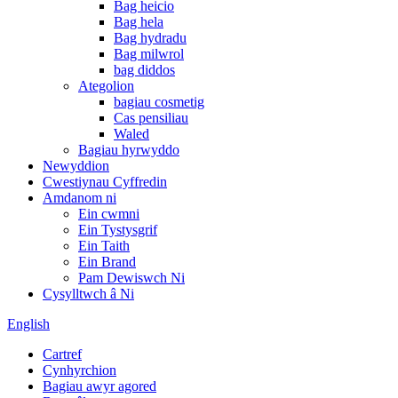
Bag heicio
Bag hela
Bag hydradu
Bag milwrol
bag diddos
Ategolion
bagiau cosmetig
Cas pensiliau
Waled
Bagiau hyrwyddo
Newyddion
Cwestiynau Cyffredin
Amdanom ni
Ein cwmni
Ein Tystysgrif
Ein Taith
Ein Brand
Pam Dewiswch Ni
Cysylltwch â Ni
English
Cartref
Cynhyrchion
Bagiau awyr agored