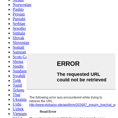
Norwegian
Pashto
Persian
Punjabi
Serbian
Sesotho
Sinhala
Slovak
Slovenian
Somali
Samoan
Scots Gaelic
Shona
Sindhi
Sundanese
Swahili
Tajik
Tamil
Telugu
Thai
Ukrainian
Urdu
Uzbek
Vietnamese