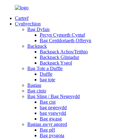
Cartref
Cynhyrchion
Bag Dyfais
Pecyn Cymorth Cyntaf
Bag Cerddoriaeth Offeryn
Backpack
Backpack Achos/Teithio
Backpack Gliniadur
Backpack Ysgol
Bag Tote a Duffle
Duffle
bag tote
Bagiau
Bag cinio
Bag Sling / Bag Negesydd
Bag cist
bag negesydd
bag ysgwydd
Bag gwasg
Bagiau awyr agored
Bag pêl
Bag pysgota