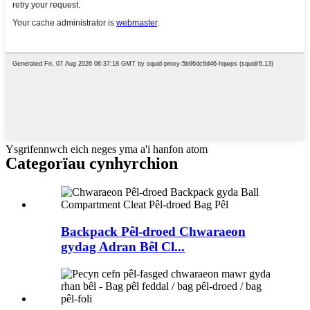
Ysgrifennwch eich neges yma a'i hanfon atom
Categorïau cynhyrchion
Backpack Pêl-droed Chwaraeon
gydag Adran Bêl Cl...