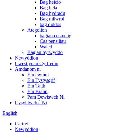
Bag heicio
Bag hela
Bag hydradu
Bag milwrol
bag diddos
Ategolion
bagiau cosmetig
Cas pensiliau
Waled
Bagiau hyrwyddo
Newyddion
Cwestiynau Cyffredin
Amdanom ni
Ein cwmni
Ein Tystysgrif
Ein Taith
Ein Brand
Pam Dewiswch Ni
Cysylltwch â Ni
English
Cartref
Newyddion