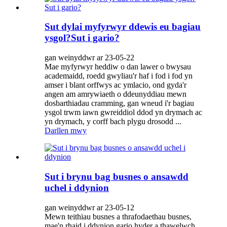
Sut dylai myfyrwyr ddewis eu bagiau
ysgol?Sut i gario?
gan weinyddwr ar 23-05-22
Mae myfyrwyr heddiw o dan lawer o bwysau
academaidd, roedd gwyliau'r haf i fod i fod yn
amser i blant orffwys ac ymlacio, ond gyda'r
angen am amrywiaeth o ddeunyddiau mewn
dosbarthiadau cramming, gan wneud i'r bagiau
ysgol trwm iawn gwreiddiol ddod yn drymach ac
yn drymach, y corff bach plygu drosodd ...
Darllen mwy
Sut i brynu bag busnes o ansawdd
uchel i ddynion
gan weinyddwr ar 23-05-12
Mewn teithiau busnes a thrafodaethau busnes,
mae'n rhaid i ddynion gario hyder a thawelwch