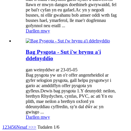
llawn er mwyn dangos doethineb gwrywaidd, fel
pe bai'r cyfan yn eu gafael.Ac yn y negodi
busnes, ni ellir gwahanu bob amser oddi wrth fag
busnes hael, ymarferol, lle mae'r dogfennau
gofynnol neu eraill ...
Darllen mwy
Bag Pysgota - Sut i'w brynu a'i
ddefnyddio
gan weinyddwr ar 23-05-05
Bag pysgota yw un o'r offer angenrheidiol ar
gyfer selogion pysgota, gall helpu pysgotwyr i
gario ac amddiffyn offer pysgota yn
gyfleus.Dewis bag pysgota 1.Y deunydd: neilon,
brethyn Rhydychen, cynfas, PVC, ac ati Yn eu
plith, mae neilon a brethyn oxford yn
ddeunyddiau cyffredin, sy'n dal dŵr ac yn
gwisgo ...
Darllen mwy
1
2
3
4
5
6
Nesaf >
>>
Tudalen 1/6