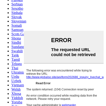
Serbian
Sesotho
Sinhala
Slovak
Slovenian
Somali
Samoan
Scots Gaelic
Shona
Sindhi
Sundanese
Swahili
Tajik
Tamil
Telugu
Thai
Ukrainian
Urdu
Uzbek
Vietnamese
Welsh
Xhosa
Yiddish
Yoruba