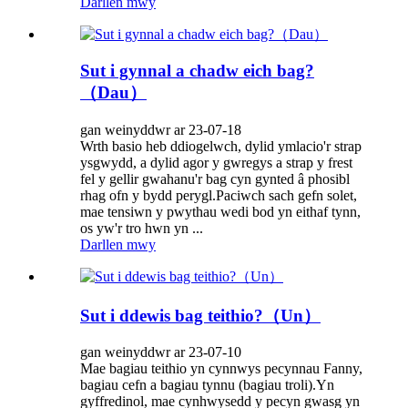
Darllen mwy
Sut i gynnal a chadw eich bag?
（Dau）
gan weinyddwr ar 23-07-18
Wrth basio heb ddiogelwch, dylid ymlacio'r strap
ysgwydd, a dylid agor y gwregys a strap y frest
fel y gellir gwahanu'r bag cyn gynted â phosibl
rhag ofn y bydd perygl.Paciwch sach gefn solet,
mae tensiwn y pwythau wedi bod yn eithaf tynn,
os yw'r tro hwn yn ...
Darllen mwy
Sut i ddewis bag teithio?（Un）
gan weinyddwr ar 23-07-10
Mae bagiau teithio yn cynnwys pecynnau Fanny,
bagiau cefn a bagiau tynnu (bagiau troli).Yn
gyffredinol, mae cynhwysedd y pecyn gwasg yn