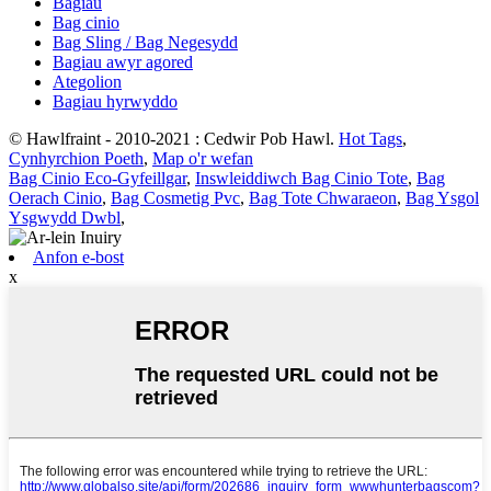
Bagiau
Bag cinio
Bag Sling / Bag Negesydd
Bagiau awyr agored
Ategolion
Bagiau hyrwyddo
© Hawlfraint - 2010-2021 : Cedwir Pob Hawl.
Hot Tags
,
Cynhyrchion Poeth
,
Map o'r wefan
Bag Cinio Eco-Gyfeillgar
,
Inswleiddiwch Bag Cinio Tote
,
Bag
Oerach Cinio
,
Bag Cosmetig Pvc
,
Bag Tote Chwaraeon
,
Bag Ysgol
Ysgwydd Dwbl
,
Anfon e-bost
x