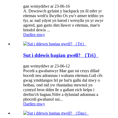
gan weinyddwr ar 23-06-16
A. Dewiswch gyfaint y backpack yn ôl nifer yr
eitemau wedi'u llwytho Os yw'r amser teithio yn
fyr, ac nad ydynt yn barod i wersylla yn yr awyr
agored, gan gario dim llawer o eitemau, mae'n
briodol dewis ...
Darllen mwy
Sut i ddewis bagiau gwell? （Tri）
gan weinyddwr ar 23-06-12
Pocedi a gwahanwyr Mae gan rai cesys dillad
bocedi neu adrannau i wahanu eitemau.Gall cês
gwag ymddangos fel pe bai'n gallu dal mwy o
bethau, ond nid yw rhaniadau mewnol yn
cymryd bron ddim lle a gallant eich helpu i
drefnu'ch bagiau.Nifer a dyluniad adrannau a
phocedi gwahanol sui...
Darllen mwy