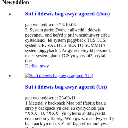
Newyddion
Sut i ddewis bag awyr agored (Dau)
gan weinyddwr ar 23-10-08
3. System gario: Dyma'r allwedd i ddewis
pecynnau, ond hefyd y prif wneuthurwyr arfau
cystadleuol, fel system piggyback TCS TCS,
system CR, VAUDE a SEA TO SUMMIT's
system piggyback... Ar gyfer defnydd personol,
mae'r system gludo TCS yn y cryfaf*, cryfaf,
doe...
Darllen mwy
Sut i ddewis bag awyr agored (Un)
gan weinyddwr ar 23-09-11
1.Material y backpack Mae prif ffabrig bag a
strap y backpack yn cael eu cynrychioli gan
"XXX" D, "XXX" yn cyfeirio at ddwysedd
edau neilon y ffabrig, Wrth gwrs, mae dwysedd y
backpack yn dda, y Y prif fag cyffredinol yw...