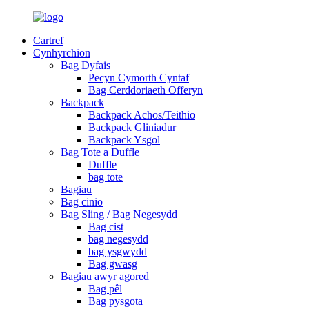
Cartref
Cynhyrchion
Bag Dyfais
Pecyn Cymorth Cyntaf
Bag Cerddoriaeth Offeryn
Backpack
Backpack Achos/Teithio
Backpack Gliniadur
Backpack Ysgol
Bag Tote a Duffle
Duffle
bag tote
Bagiau
Bag cinio
Bag Sling / Bag Negesydd
Bag cist
bag negesydd
bag ysgwydd
Bag gwasg
Bagiau awyr agored
Bag pêl
Bag pysgota