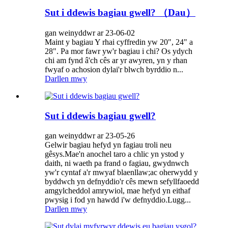
Sut i ddewis bagiau gwell? （Dau）
gan weinyddwr ar 23-06-02
Maint y bagiau Y rhai cyffredin yw 20", 24" a
28". Pa mor fawr yw'r bagiau i chi? Os ydych
chi am fynd â'ch cês ar yr awyren, yn y rhan
fwyaf o achosion dylai'r blwch byrddio n...
Darllen mwy
Sut i ddewis bagiau gwell?
gan weinyddwr ar 23-05-26
Gelwir bagiau hefyd yn fagiau troli neu
gêsys.Mae'n anochel taro a chlic yn ystod y
daith, ni waeth pa frand o fagiau, gwydnwch
yw'r cyntaf a'r mwyaf blaenllaw;ac oherwydd y
byddwch yn defnyddio'r cês mewn sefyllfaoedd
amgylcheddol amrywiol, mae hefyd yn eithaf
pwysig i fod yn hawdd i'w defnyddio.Lugg...
Darllen mwy