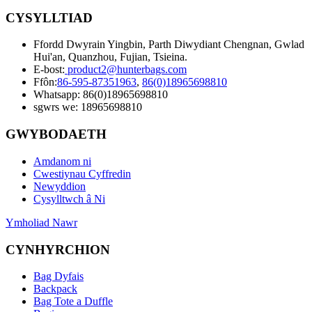
CYSYLLTIAD
Ffordd Dwyrain Yingbin, Parth Diwydiant Chengnan, Gwlad
Hui'an, Quanzhou, Fujian, Tsieina.
E-bost:
product2@hunterbags.com
Ffôn:
86-595-87351963
,
86(0)18965698810
Whatsapp: 86(0)18965698810
sgwrs we: 18965698810
GWYBODAETH
Amdanom ni
Cwestiynau Cyffredin
Newyddion
Cysylltwch â Ni
Ymholiad Nawr
CYNHYRCHION
Bag Dyfais
Backpack
Bag Tote a Duffle