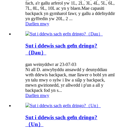
fach, a'r gallu arferol yw 1L, 2L, 3L, 4L, 5L, 6L,
7L, 8L, 9L, 10L ac yn y blaen.Mae capasiti
backpack yn gymharol fawr, y gallu a ddefnyddir
yn gyffredin yw 20L, 2 ...
Darllen mwy
Sut i ddewis sach gefn dringo?
（Dau）
gan weinyddwr ar 23-07-03
Ni all D. anwybyddu ansawdd y deunyddiau
wrth ddewis backpack, mae llawer o bobl yn aml
yn talu mwy o sylw i liw a siâp y backpack,
mewn gwirionedd, yr allwedd i p'un a all y
backpack fod yn s...
Darllen mwy
Sut i ddewis sach gefn dringo?
（Un）