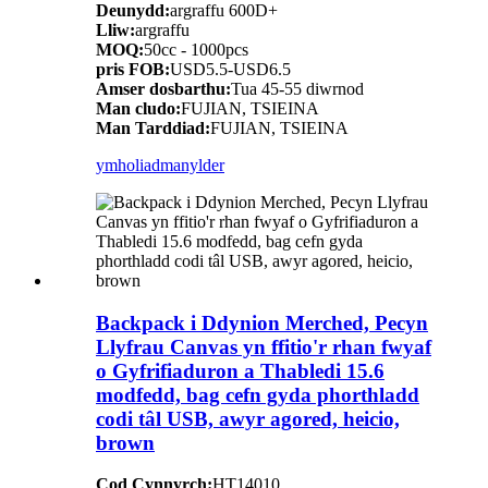
Deunydd:
argraffu 600D+
Lliw:
argraffu
MOQ:
50cc - 1000pcs
pris FOB:
USD5.5-USD6.5
Amser dosbarthu:
Tua 45-55 diwrnod
Man cludo:
FUJIAN, TSIEINA
Man Tarddiad:
FUJIAN, TSIEINA
ymholiad
manylder
Backpack i Ddynion Merched, Pecyn
Llyfrau Canvas yn ffitio'r rhan fwyaf
o Gyfrifiaduron a Thabledi 15.6
modfedd, bag cefn gyda phorthladd
codi tâl USB, awyr agored, heicio,
brown
Cod Cynnyrch:
HT14010