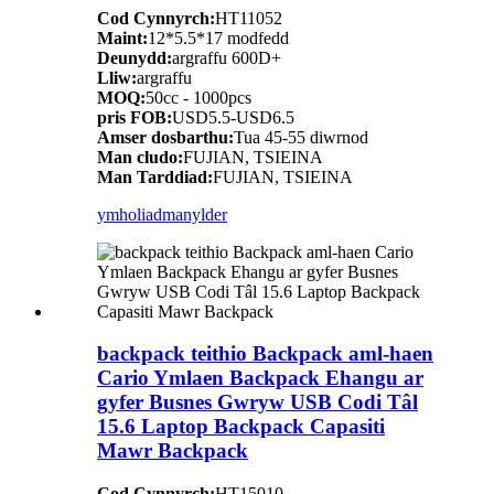
Cod Cynnyrch:
HT11052
Maint:
12*5.5*17 modfedd
Deunydd:
argraffu 600D+
Lliw:
argraffu
MOQ:
50cc - 1000pcs
pris FOB:
USD5.5-USD6.5
Amser dosbarthu:
Tua 45-55 diwrnod
Man cludo:
FUJIAN, TSIEINA
Man Tarddiad:
FUJIAN, TSIEINA
ymholiad
manylder
backpack teithio Backpack aml-haen
Cario Ymlaen Backpack Ehangu ar
gyfer Busnes Gwryw USB Codi Tâl
15.6 Laptop Backpack Capasiti
Mawr Backpack
Cod Cynnyrch:
HT15010