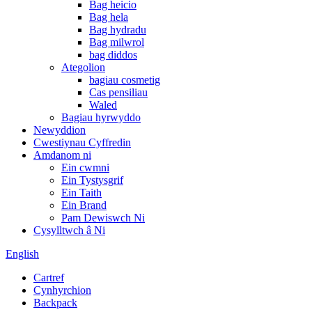
Bag heicio
Bag hela
Bag hydradu
Bag milwrol
bag diddos
Ategolion
bagiau cosmetig
Cas pensiliau
Waled
Bagiau hyrwyddo
Newyddion
Cwestiynau Cyffredin
Amdanom ni
Ein cwmni
Ein Tystysgrif
Ein Taith
Ein Brand
Pam Dewiswch Ni
Cysylltwch â Ni
English
Cartref
Cynhyrchion
Backpack