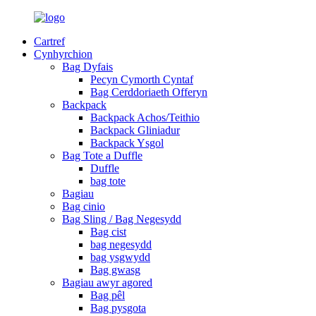
Cartref
Cynhyrchion
Bag Dyfais
Pecyn Cymorth Cyntaf
Bag Cerddoriaeth Offeryn
Backpack
Backpack Achos/Teithio
Backpack Gliniadur
Backpack Ysgol
Bag Tote a Duffle
Duffle
bag tote
Bagiau
Bag cinio
Bag Sling / Bag Negesydd
Bag cist
bag negesydd
bag ysgwydd
Bag gwasg
Bagiau awyr agored
Bag pêl
Bag pysgota