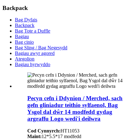
Backpack
Bag Dyfais
Backpack
Bag Tote a Duffle
Bagiau
Bag cinio
Bag Sling / Bag Negesydd
Bagiau awyr agored
Ategolion
Bagiau hyrwyddo
Pecyn cefn i Ddynion / Merched, sach
gefn gliniadur teithio sylfaenol, Bag
Ysgol dal dŵr 14 modfedd gydag
argraffu Logo wedi'i deilwra
Cod Cynnyrch:
HT11053
Maint:
12*5.5*17 modfedd