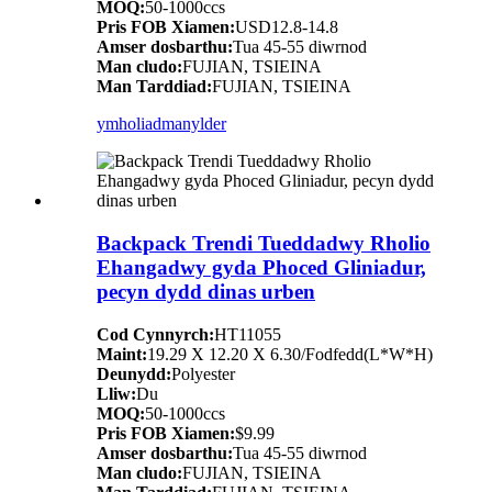
MOQ:
50-1000ccs
Pris FOB Xiamen:
USD12.8-14.8
Amser dosbarthu:
Tua 45-55 diwrnod
Man cludo:
FUJIAN, TSIEINA
Man Tarddiad:
FUJIAN, TSIEINA
ymholiad
manylder
Backpack Trendi Tueddadwy Rholio
Ehangadwy gyda Phoced Gliniadur,
pecyn dydd dinas urben
Cod Cynnyrch:
HT11055
Maint:
19.29 X 12.20 X 6.30/Fodfedd(L*W*H)
Deunydd:
Polyester
Lliw:
Du
MOQ:
50-1000ccs
Pris FOB Xiamen:
$9.99
Amser dosbarthu:
Tua 45-55 diwrnod
Man cludo:
FUJIAN, TSIEINA