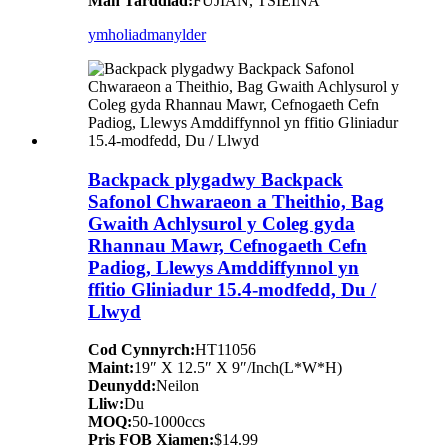
Man Tarddiad:
FUJIAN, TSIEINA
ymholiad
manylder
Backpack plygadwy Backpack
Safonol Chwaraeon a Theithio, Bag
Gwaith Achlysurol y Coleg gyda
Rhannau Mawr, Cefnogaeth Cefn
Padiog, Llewys Amddiffynnol yn
ffitio Gliniadur 15.4-modfedd, Du /
Llwyd
Cod Cynnyrch:
HT11056
Maint:
19″ X 12.5″ X 9″/Inch(L*W*H)
Deunydd:
Neilon
Lliw:
Du
MOQ:
50-1000ccs
Pris FOB Xiamen:
$14.99