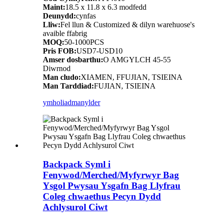
Maint:
18.5 x 11.8 x 6.3 modfedd
Deunydd:
cynfas
Lliw:
Fel llun & Customized & dilyn warehuose's
avaible ffabrig
MOQ:
50-1000PCS
Pris FOB:
USD7-USD10
Amser dosbarthu:
O AMGYLCH 45-55
Diwrnod
Man cludo:
XIAMEN, FFUJIAN, TSIEINA
Man Tarddiad:
FUJIAN, TSIEINA
ymholiad
manylder
Backpack Syml i
Fenywod/Merched/Myfyrwyr Bag
Ysgol Pwysau Ysgafn Bag Llyfrau
Coleg chwaethus Pecyn Dydd
Achlysurol Ciwt