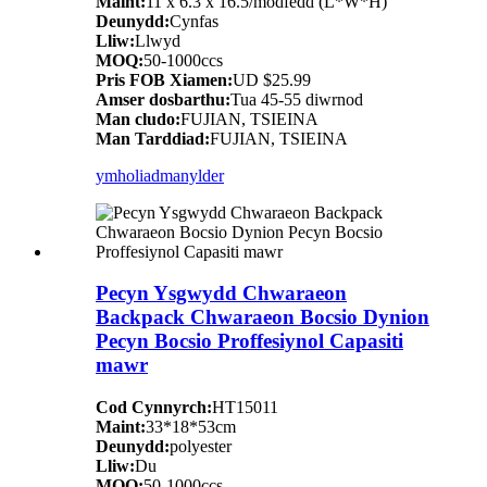
Maint:
11 x 6.3 x 16.5/modfedd (L*W*H)
Deunydd:
Cynfas
Lliw:
Llwyd
MOQ:
50-1000ccs
Pris FOB Xiamen:
UD $25.99
Amser dosbarthu:
Tua 45-55 diwrnod
Man cludo:
FUJIAN, TSIEINA
Man Tarddiad:
FUJIAN, TSIEINA
ymholiad
manylder
Pecyn Ysgwydd Chwaraeon
Backpack Chwaraeon Bocsio Dynion
Pecyn Bocsio Proffesiynol Capasiti
mawr
Cod Cynnyrch:
HT15011
Maint:
33*18*53cm
Deunydd:
polyester
Lliw:
Du
MOQ:
50-1000ccs