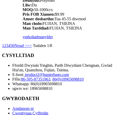
Deunydd:
Polyester
Lliw:
Du
MOQ:
50-1000ccs
Pris FOB Xiamen:
$9.99
Amser dosbarthu:
Tua 45-55 diwrnod
Man cludo:
FUJIAN, TSIEINA
Man Tarddiad:
FUJIAN, TSIEINA
ymholiad
manylder
1
2
3
4
5
6
Nesaf >
>>
Tudalen 1/8
CYSYLLTIAD
Ffordd Dwyrain Yingbin, Parth Diwydiant Chengnan, Gwlad
Hui'an, Quanzhou, Fujian, Tsieina.
E-bost:
product2@hunterbags.com
Ffôn:
86-595-87351963
,
86(0)18965698810
Whatsapp: 86(0)18965698810
sgwrs we: 18965698810
GWYBODAETH
Amdanom ni
Cwestiynau Cyffredin