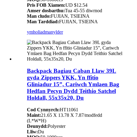
Pris FOB Xiamen:
UD $12.54
Amser dosbarthu:
Tua 45-55 diwrnod
Man cludo:
FUJIAN, TSIEINA
Man Tarddiad:
FUJIAN, TSIEINA
ymholiad
manylder
Backpack Bagiau Caban Llaw 39L
gyda Zippers YKK, Yn ffitio
Gliniadur 15”, Cariwch Ymlaen Bag
Hedfan Pecyn Dydd Teithio Satchel
Holdall, 55x35x20, Du
Cod Cynnyrch:
HT11061
Maint:
21.65 X 13.78 X 7.87/modfedd
(L*W*H)
Deunydd:
Polyester
Lliw:
Du