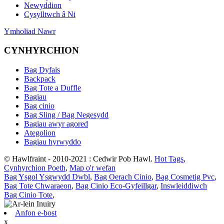
Newyddion
Cysylltwch â Ni
Ymholiad Nawr
CYNHYRCHION
Bag Dyfais
Backpack
Bag Tote a Duffle
Bagiau
Bag cinio
Bag Sling / Bag Negesydd
Bagiau awyr agored
Ategolion
Bagiau hyrwyddo
© Hawlfraint - 2010-2021 : Cedwir Pob Hawl.
Hot Tags
,
Cynhyrchion Poeth
,
Map o'r wefan
Bag Ysgol Ysgwydd Dwbl
,
Bag Oerach Cinio
,
Bag Cosmetig Pvc
,
Bag Tote Chwaraeon
,
Bag Cinio Eco-Gyfeillgar
,
Inswleiddiwch
Bag Cinio Tote
,
Anfon e-bost
x