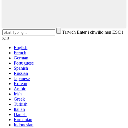
Tarwch Enter i chwilio neu ESC i
gau
English
French
German
Portuguese
Spanish
Russian
Japanese
Korean
Arabic
Irish
Greek
Turkish
Italian
Danish
Romanian
Indonesian