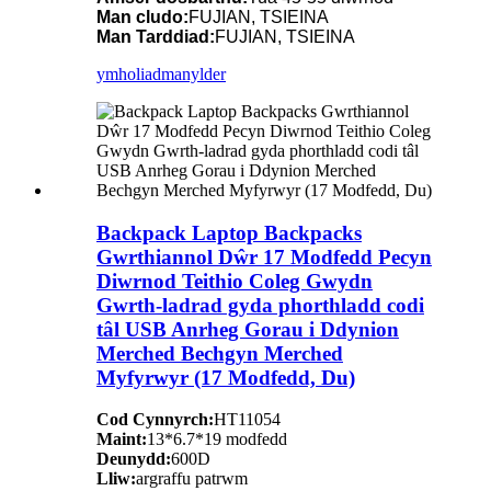
Man cludo:
FUJIAN, TSIEINA
Man Tarddiad:
FUJIAN, TSIEINA
ymholiad
manylder
Backpack Laptop Backpacks
Gwrthiannol Dŵr 17 Modfedd Pecyn
Diwrnod Teithio Coleg Gwydn
Gwrth-ladrad gyda phorthladd codi
tâl USB Anrheg Gorau i Ddynion
Merched Bechgyn Merched
Myfyrwyr (17 Modfedd, Du)
Cod Cynnyrch:
HT11054
Maint:
13*6.7*19 modfedd
Deunydd:
600D
Lliw:
argraffu patrwm