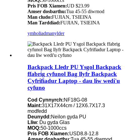
MOQ:
50-1000ccs
Pris FOB Xiamen:
UD $23.99
Amser dosbarthu:
Tua 45-55 diwrnod
Man cludo:
FUJIAN, TSIEINA
Man Tarddiad:
FUJIAN, TSIEINA
ymholiad
manylder
Backpack Lledr PU Ysgol Backpack
ffabrig cyfunol Bag llyfr Backpack
Cyfrifiadur Laptop - dau liw wedi'u
cyfuno
Cod Cynnyrch:
NF18G-08
Maint:
31X17X44cm / 12X6.7X17.3
modfedd
Deunydd:
Neilon gyda PU
Lliw
: Du gyda Glas
MOQ:
50-1000ccs
Pris FOB Xiamen:
USD8.8-12.8
Amser dosbarthu:
Tua 45-55 diwrnod