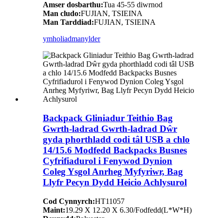
Amser dosbarthu:
Tua 45-55 diwrnod
Man cludo:
FUJIAN, TSIEINA
Man Tarddiad:
FUJIAN, TSIEINA
ymholiad
manylder
Backpack Gliniadur Teithio Bag
Gwrth-ladrad Gwrth-ladrad Dŵr
gyda phorthladd codi tâl USB a chlo
14/15.6 Modfedd Backpacks Busnes
Cyfrifiadurol i Fenywod Dynion
Coleg Ysgol Anrheg Myfyriwr, Bag
Llyfr Pecyn Dydd Heicio Achlysurol
Cod Cynnyrch:
HT11057
Maint:
19.29 X 12.20 X 6.30/Fodfedd(L*W*H)