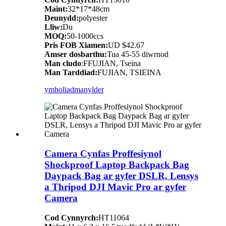
Maint:
32*17*48cm
Deunydd:
polyester
Lliw:
Du
MOQ:
50-1000ccs
Pris FOB Xiamen:
UD $42.67
Amser dosbarthu:
Tua 45-55 diwrnod
Man cludo
:FFUJIAN, Tseina
Man Tarddiad:
FUJIAN, TSIEINA
ymholiad
manylder
Camera Cynfas Proffesiynol
Shockproof Laptop Backpack Bag
Daypack Bag ar gyfer DSLR, Lensys
a Thripod DJI Mavic Pro ar gyfer
Camera
Cod Cynnyrch:
HT11064