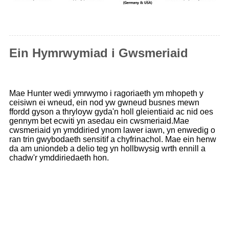
Ein Hymrwymiad i Gwsmeriaid
Mae Hunter wedi ymrwymo i ragoriaeth ym mhopeth y
ceisiwn ei wneud, ein nod yw gwneud busnes mewn
ffordd gyson a thryloyw gyda'n holl gleientiaid ac nid oes
gennym bet ecwiti yn asedau ein cwsmeriaid.Mae
cwsmeriaid yn ymddiried ynom lawer iawn, yn enwedig o
ran trin gwybodaeth sensitif a chyfrinachol. Mae ein henw
da am uniondeb a delio teg yn hollbwysig wrth ennill a
chadw'r ymddiriedaeth hon.