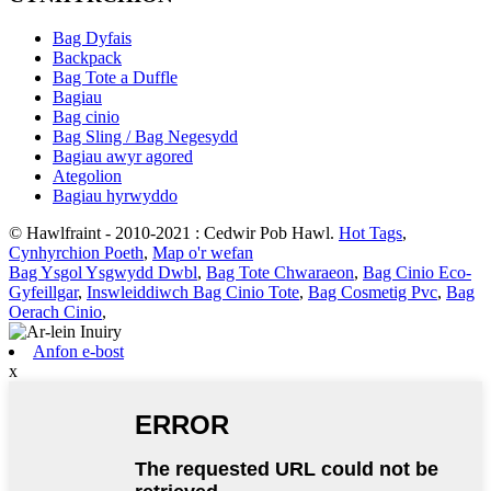
Bag Dyfais
Backpack
Bag Tote a Duffle
Bagiau
Bag cinio
Bag Sling / Bag Negesydd
Bagiau awyr agored
Ategolion
Bagiau hyrwyddo
© Hawlfraint - 2010-2021 : Cedwir Pob Hawl.
Hot Tags
,
Cynhyrchion Poeth
,
Map o'r wefan
Bag Ysgol Ysgwydd Dwbl
,
Bag Tote Chwaraeon
,
Bag Cinio Eco-
Gyfeillgar
,
Inswleiddiwch Bag Cinio Tote
,
Bag Cosmetig Pvc
,
Bag
Oerach Cinio
,
Anfon e-bost
x