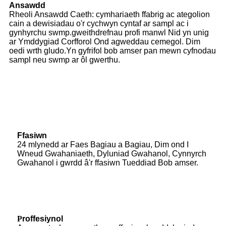
Ansawdd
Rheoli Ansawdd Caeth: cymhariaeth ffabrig ac ategolion
cain a dewisiadau o'r cychwyn cyntaf ar sampl ac i
gynhyrchu swmp.gweithdrefnau profi manwl Nid yn unig
ar Ymddygiad Corfforol Ond agweddau cemegol. Dim
oedi wrth gludo.Yn gyfrifol bob amser pan mewn cyfnodau
sampl neu swmp ar ôl gwerthu.
Ffasiwn
24 mlynedd ar Faes Bagiau a Bagiau, Dim ond I
Wneud Gwahaniaeth, Dyluniad Gwahanol, Cynnyrch
Gwahanol i gwrdd â'r ffasiwn Tueddiad Bob amser.
P
roffesiynol