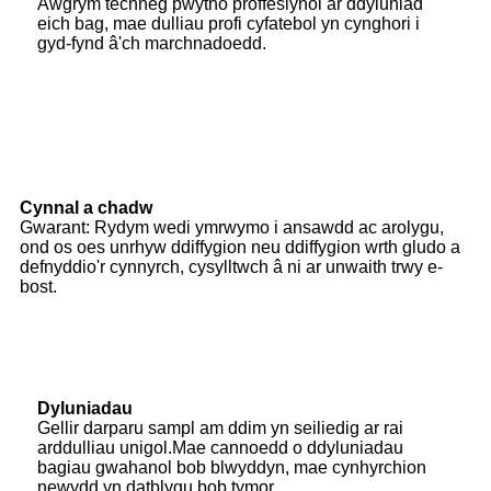
Awgrym techneg pwytho proffesiynol ar ddyluniad
eich bag, mae dulliau profi cyfatebol yn cynghori i
gyd-fynd â'ch marchnadoedd.
Cynnal a chadw
Gwarant: Rydym wedi ymrwymo i ansawdd ac arolygu,
ond os oes unrhyw ddiffygion neu ddiffygion wrth gludo a
defnyddio'r cynnyrch, cysylltwch â ni ar unwaith trwy e-
bost.
Dyluniadau
Gellir darparu sampl am ddim yn seiliedig ar rai
arddulliau unigol.Mae cannoedd o ddyluniadau
bagiau gwahanol bob blwyddyn, mae cynhyrchion
newydd yn datblygu bob tymor.