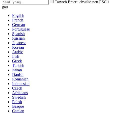
Tarwch Enter i chwilio neu ESC i
gau
English
French
German
Portuguese
Spanish
Russian
Japanese
Korean
Arabic
Irish
Greek
Turkish
Italian
Danish
Romanian
Indonesian
Czech
Afrikaans
Swedish
Polish
Basque
Catalan