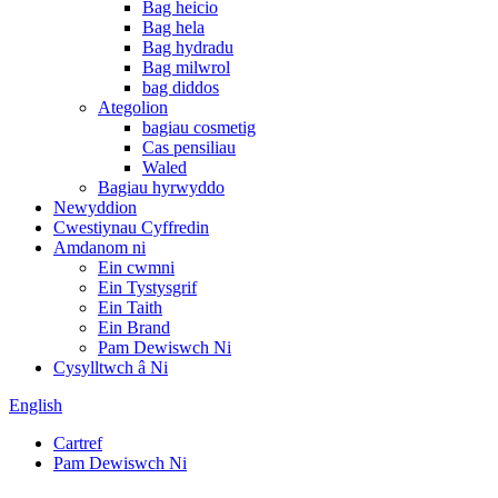
Bag heicio
Bag hela
Bag hydradu
Bag milwrol
bag diddos
Ategolion
bagiau cosmetig
Cas pensiliau
Waled
Bagiau hyrwyddo
Newyddion
Cwestiynau Cyffredin
Amdanom ni
Ein cwmni
Ein Tystysgrif
Ein Taith
Ein Brand
Pam Dewiswch Ni
Cysylltwch â Ni
English
Cartref
Pam Dewiswch Ni