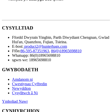
CYSYLLTIAD
Ffordd Dwyrain Yingbin, Parth Diwydiant Chengnan, Gwlad
Hui'an, Quanzhou, Fujian, Tsieina.
E-bost:
product2@hunterbags.com
Ffôn:
86-595-87351963
,
86(0)18965698810
Whatsapp: 86(0)18965698810
sgwrs we: 18965698810
GWYBODAETH
Amdanom ni
Cwestiynau Cyffredin
Newyddion
Cysylltwch â Ni
Ymholiad Nawr
CYNHYRCHION