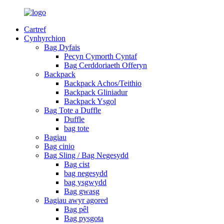
Cartref
Cynhyrchion
Bag Dyfais
Pecyn Cymorth Cyntaf
Bag Cerddoriaeth Offeryn
Backpack
Backpack Achos/Teithio
Backpack Gliniadur
Backpack Ysgol
Bag Tote a Duffle
Duffle
bag tote
Bagiau
Bag cinio
Bag Sling / Bag Negesydd
Bag cist
bag negesydd
bag ysgwydd
Bag gwasg
Bagiau awyr agored
Bag pêl
Bag pysgota