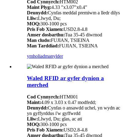
Cod Cynnyrch:
HTM002
Maint Plyg:
4.33 ″x3.07″x0.4″
Deunydd:
Cynfas meddal premiwm a lledr dilys
Lliw:
Llwyd, Du;
MOQ:
300-1000 pcs
Pris Fob Xiamen:
USD2.8-4.8
Amser dosbarthu:
Tua 35-45 diwrnod
Man cludo:
FUJIAN, TSIEINA
Man Tarddiad:
FUJIAN, TSIEINA
ymholiad
manylder
Waled RFID ar gyfer dynion a
merched
Cod Cynnyrch:
HTM001
Maint:
4.09 x 3.03 x 0.47 modfedd;
Deunydd:
Cynfas o ansawdd uchel, yn wydn ac
yn gyffyrddus i'w gyffwrdd
Lliw:
Llwyd, Du; glas, ac ati
MOQ:
300-1000 pcs
Pris Fob Xiamen:
USD2.8-4.8
Amser dosbarthu:
Tua 35-45 diwrnod