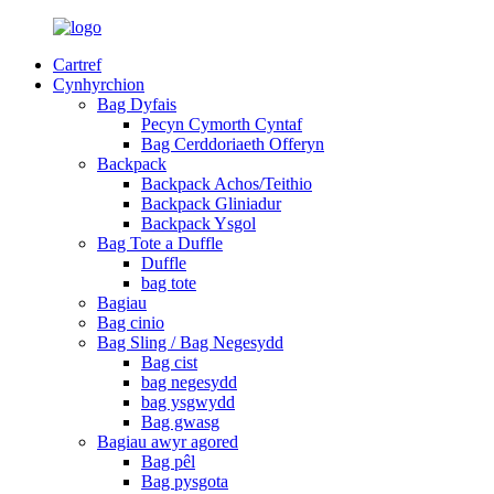
Cartref
Cynhyrchion
Bag Dyfais
Pecyn Cymorth Cyntaf
Bag Cerddoriaeth Offeryn
Backpack
Backpack Achos/Teithio
Backpack Gliniadur
Backpack Ysgol
Bag Tote a Duffle
Duffle
bag tote
Bagiau
Bag cinio
Bag Sling / Bag Negesydd
Bag cist
bag negesydd
bag ysgwydd
Bag gwasg
Bagiau awyr agored
Bag pêl
Bag pysgota