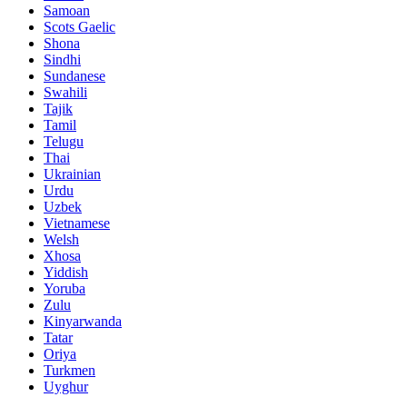
Samoan
Scots Gaelic
Shona
Sindhi
Sundanese
Swahili
Tajik
Tamil
Telugu
Thai
Ukrainian
Urdu
Uzbek
Vietnamese
Welsh
Xhosa
Yiddish
Yoruba
Zulu
Kinyarwanda
Tatar
Oriya
Turkmen
Uyghur