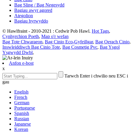
Bag Sling / Bag Negesydd
Bagiau awyr agored
Ategolion
Bagiau hyrwyddo
© Hawlfraint - 2010-2021 : Cedwir Pob Hawl.
Hot Tags
,
Cynhyrchion Poeth
,
Map o'r wefan
Bag Tote Chwaraeon
,
Bag Cinio Eco-Gyfeillgar
,
Bag Oerach Cinio
,
Inswleiddiwch Bag Cinio Tote
,
Bag Cosmetig Pvc
,
Bag Ysgol
Ysgwydd Dwbl
,
Anfon e-bost
x
Tarwch Enter i chwilio neu ESC i
gau
English
French
German
Portuguese
Spanish
Russian
Japanese
Korean