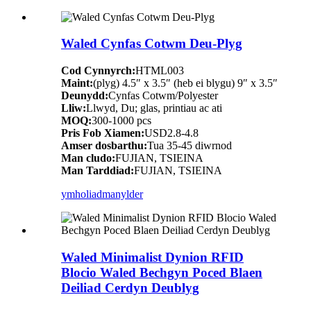
Waled Cynfas Cotwm Deu-Plyg
Cod Cynnyrch:
HTML003
Maint:
(plyg) 4.5″ x 3.5″ (heb ei blygu) 9″ x 3.5″
Deunydd:
Cynfas Cotwm/Polyester
Lliw:
Llwyd, Du; glas, printiau ac ati
MOQ:
300-1000 pcs
Pris Fob Xiamen:
USD2.8-4.8
Amser dosbarthu:
Tua 35-45 diwrnod
Man cludo:
FUJIAN, TSIEINA
Man Tarddiad:
FUJIAN, TSIEINA
ymholiad
manylder
Waled Minimalist Dynion RFID
Blocio Waled Bechgyn Poced Blaen
Deiliad Cerdyn Deublyg