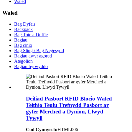
Waled
Waled
Bag Dyfais
Backpack
Bag Tote a Duffle
Bagiau
Bag cinio
Bag Sling / Bag Negesydd
Bagiau awyr agored
Ategolion
Bagiau hyrwyddo
Deiliad Pasbort RFID Blocio Waled
Teithio Teulu Trefnydd Pasbort ar
gyfer Merched a Dynion, Llwyd
Tywyll
Cod Cynnyrch:
HTML006