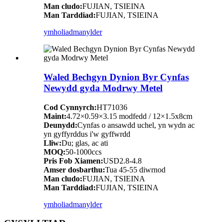
Man cludo:
FUJIAN, TSIEINA
Man Tarddiad:
FUJIAN, TSIEINA
ymholiad
manylder
Waled Bechgyn Dynion Byr Cynfas
Newydd gyda Modrwy Metel
Cod Cynnyrch:
HT71036
Maint:
4.72×0.59×3.15 modfedd / 12×1.5x8cm
Deunydd:
Cynfas o ansawdd uchel, yn wydn ac
yn gyffyrddus i'w gyffwrdd
Lliw:
Du; glas, ac ati
MOQ:
50-1000ccs
Pris Fob Xiamen:
USD2.8-4.8
Amser dosbarthu:
Tua 45-55 diwrnod
Man cludo:
FUJIAN, TSIEINA
Man Tarddiad:
FUJIAN, TSIEINA
ymholiad
manylder