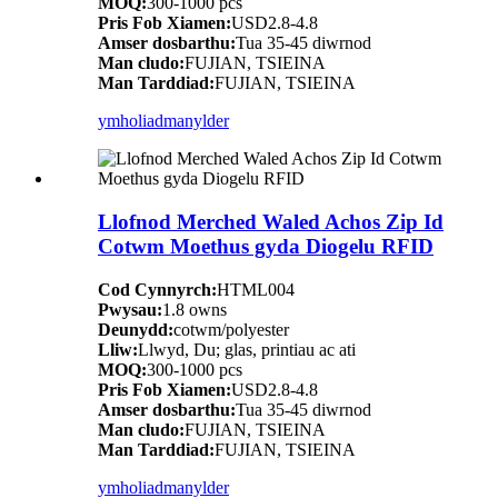
MOQ:
300-1000 pcs
Pris Fob Xiamen:
USD2.8-4.8
Amser dosbarthu:
Tua 35-45 diwrnod
Man cludo:
FUJIAN, TSIEINA
Man Tarddiad:
FUJIAN, TSIEINA
ymholiad
manylder
Llofnod Merched Waled Achos Zip Id
Cotwm Moethus gyda Diogelu RFID
Cod Cynnyrch:
HTML004
Pwysau:
1.8 owns
Deunydd:
cotwm/polyester
Lliw:
Llwyd, Du; glas, printiau ac ati
MOQ:
300-1000 pcs
Pris Fob Xiamen:
USD2.8-4.8
Amser dosbarthu:
Tua 35-45 diwrnod
Man cludo:
FUJIAN, TSIEINA
Man Tarddiad:
FUJIAN, TSIEINA
ymholiad
manylder