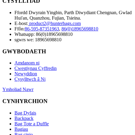
CYSYLLTIAD
Ffordd Dwyrain Yingbin, Parth Diwydiant Chengnan, Gwlad
Hui'an, Quanzhou, Fujian, Tsieina.
E-bost:
product2@hunterbags.com
Ffôn:
86-595-87351963
,
86(0)18965698810
Whatsapp: 86(0)18965698810
sgwrs we: 18965698810
GWYBODAETH
Amdanom ni
Cwestiynau Cyffredin
Newyddion
Cysylltwch â Ni
Ymholiad Nawr
CYNHYRCHION
Bag Dyfais
Backpack
Bag Tote a Duffle
Bagiau
Bag cinio