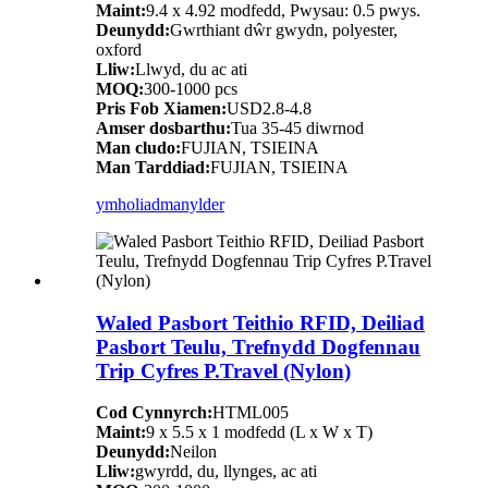
Maint:
9.4 x 4.92 modfedd, Pwysau: 0.5 pwys.
Deunydd:
Gwrthiant dŵr gwydn, polyester,
oxford
Lliw:
Llwyd, du ac ati
MOQ:
300-1000 pcs
Pris Fob Xiamen:
USD2.8-4.8
Amser dosbarthu:
Tua 35-45 diwrnod
Man cludo:
FUJIAN, TSIEINA
Man Tarddiad:
FUJIAN, TSIEINA
ymholiad
manylder
Waled Pasbort Teithio RFID, Deiliad
Pasbort Teulu, Trefnydd Dogfennau
Trip Cyfres P.Travel (Nylon)
Cod Cynnyrch:
HTML005
Maint:
9 x 5.5 x 1 modfedd (L x W x T)
Deunydd:
Neilon
Lliw:
gwyrdd, du, llynges, ac ati