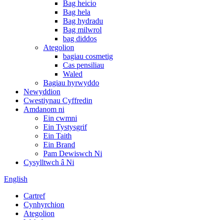
Bag heicio
Bag hela
Bag hydradu
Bag milwrol
bag diddos
Ategolion
bagiau cosmetig
Cas pensiliau
Waled
Bagiau hyrwyddo
Newyddion
Cwestiynau Cyffredin
Amdanom ni
Ein cwmni
Ein Tystysgrif
Ein Taith
Ein Brand
Pam Dewiswch Ni
Cysylltwch â Ni
English
Cartref
Cynhyrchion
Ategolion