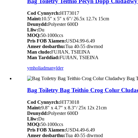
Bag Toiletry Teithio Pecyn Dopp Cludadwy
Cod Cynnyrch:
HT73017
Maint:
10.5″ x 5″ x 6″/ 26.5x 12.7x 15cm
Deunydd:
Polyester 600D
Lliw:
Du
MOQ:
50-1000ccs
Pris FOB Xiamen:
USD4.99-6.49
Amser dosbarthu:
Tua 40-55 diwrnod
Man cludo:
FUJIAN, TSIEINA
Man Tarddiad:
FUJIAN, TSIEINA
ymholiad
manylder
Bag Toiletry Bag Teithio Crog Colur Clud
Cod Cynnyrch:
HT73018
Maint:
9.8″ x 4.7″ x 8.3″/ 25x 12x 21cm
Deunydd:
Polyester 600D
Lliw:
Du
MOQ:
50-1000ccs
Pris FOB Xiamen:
USD4.49-6.49
Amser dosbarthu:
Tua 40-55 diwrnod