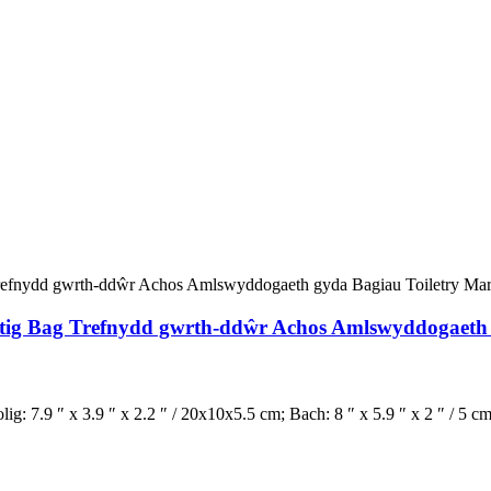
etig Bag Trefnydd gwrth-ddŵr Achos Amlswyddogaeth 
ig: 7.9 ″ x 3.9 ″ x 2.2 ″ / 20x10x5.5 cm; Bach: 8 ″ x 5.9 ″ x 2 ″ / 5 c