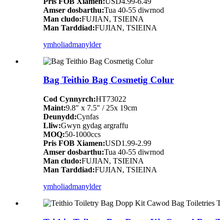
Pris FOB Xiamen:
USD4.99-6.49
Amser dosbarthu:
Tua 40-55 diwrnod
Man cludo:
FUJIAN, TSIEINA
Man Tarddiad:
FUJIAN, TSIEINA
ymholiad
manylder
Bag Teithio Bag Cosmetig Colur
Cod Cynnyrch:
HT73022
Maint:
9.8″ x 7.5″ / 25x 19cm
Deunydd:
Cynfas
Lliw:
Gwyn gydag argraffu
MOQ:
50-1000ccs
Pris FOB Xiamen:
USD1.99-2.99
Amser dosbarthu:
Tua 40-55 diwrnod
Man cludo:
FUJIAN, TSIEINA
Man Tarddiad:
FUJIAN, TSIEINA
ymholiad
manylder