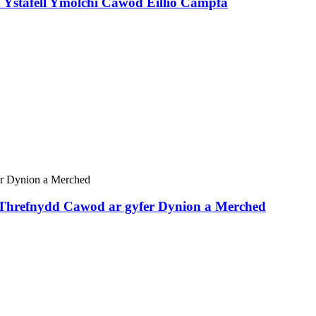
Ystafell Ymolchi Cawod Eillio Campfa
a Threfnydd Cawod ar gyfer Dynion a Merched