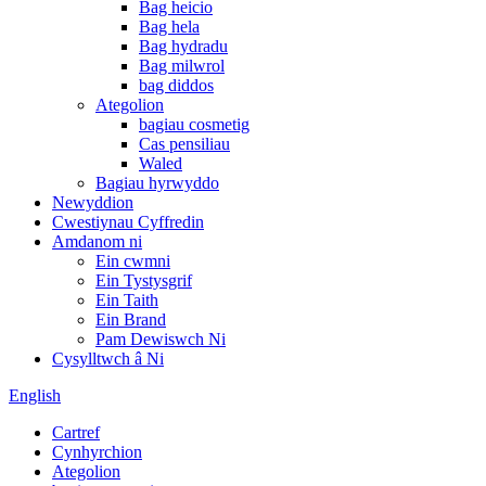
Bag heicio
Bag hela
Bag hydradu
Bag milwrol
bag diddos
Ategolion
bagiau cosmetig
Cas pensiliau
Waled
Bagiau hyrwyddo
Newyddion
Cwestiynau Cyffredin
Amdanom ni
Ein cwmni
Ein Tystysgrif
Ein Taith
Ein Brand
Pam Dewiswch Ni
Cysylltwch â Ni
English
Cartref
Cynhyrchion
Ategolion