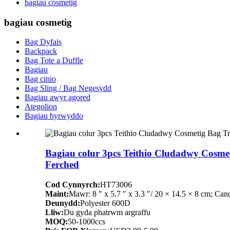
bagiau cosmetig
bagiau cosmetig
Bag Dyfais
Backpack
Bag Tote a Duffle
Bagiau
Bag cinio
Bag Sling / Bag Negesydd
Bagiau awyr agored
Ategolion
Bagiau hyrwyddo
Bagiau colur 3pcs Teithio Cludadwy Cosm
Ferched
Cod Cynnyrch:
HT73006
Maint:
Mawr: 8 ″ x 5.7 ″ x 3.3 ″/ 20 × 14.5 × 8 cm; Canol
Deunydd:
Polyester 600D
Lliw:
Du gyda phatrwm argraffu
MOQ:
50-1000ccs