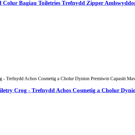
 Colur Bagiau Toiletries Trefnydd Zipper Amlswyddog
iletry Crog - Trefnydd Achos Cosmetig a Cholur Dyn