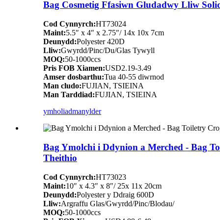
Bag Cosmetig Ffasiwn Gludadwy Lliw Solid
Cod Cynnyrch:
HT73024
Maint:
5.5″ x 4″ x 2.75″/ 14x 10x 7cm
Deunydd:
Polyester 420D
Lliw:
Gwyrdd/Pinc/Du/Glas Tywyll
MOQ:
50-1000ccs
Pris FOB Xiamen:
USD2.19-3.49
Amser dosbarthu:
Tua 40-55 diwrnod
Man cludo:
FUJIAN, TSIEINA
Man Tarddiad:
FUJIAN, TSIEINA
ymholiad
manylder
Bag Ymolchi i Ddynion a Merched - Bag To
Theithio
Cod Cynnyrch:
HT73023
Maint:
10″ x 4.3″ x 8″/ 25x 11x 20cm
Deunydd:
Polyester y Ddraig 600D
Lliw:
Argraffu Glas/Gwyrdd/Pinc/Blodau/
MOQ:
50-1000ccs