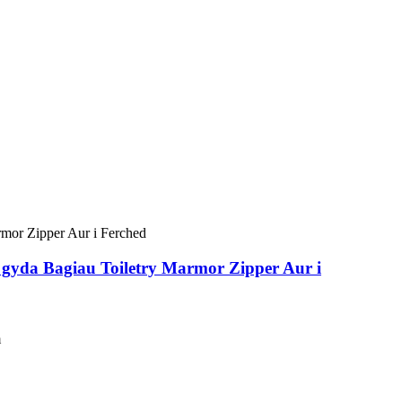
gyda Bagiau Toiletry Marmor Zipper Aur i
m