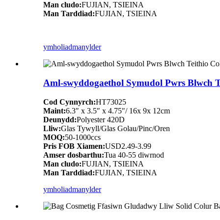
Man cludo:
FUJIAN, TSIEINA
Man Tarddiad:
FUJIAN, TSIEINA
ymholiad
manylder
Aml-swyddogaethol Symudol Pwrs Blwch Teith
Cod Cynnyrch:
HT73025
Maint:
6.3″ x 3.5″ x 4.75″/ 16x 9x 12cm
Deunydd:
Polyester 420D
Lliw:
Glas Tywyll/Glas Golau/Pinc/Oren
MOQ:
50-1000ccs
Pris FOB Xiamen:
USD2.49-3.99
Amser dosbarthu:
Tua 40-55 diwrnod
Man cludo:
FUJIAN, TSIEINA
Man Tarddiad:
FUJIAN, TSIEINA
ymholiad
manylder