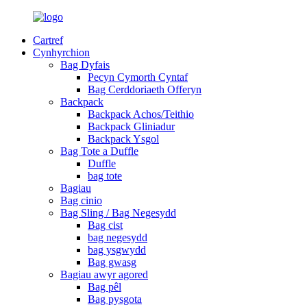
Cartref
Cynhyrchion
Bag Dyfais
Pecyn Cymorth Cyntaf
Bag Cerddoriaeth Offeryn
Backpack
Backpack Achos/Teithio
Backpack Gliniadur
Backpack Ysgol
Bag Tote a Duffle
Duffle
bag tote
Bagiau
Bag cinio
Bag Sling / Bag Negesydd
Bag cist
bag negesydd
bag ysgwydd
Bag gwasg
Bagiau awyr agored
Bag pêl
Bag pysgota