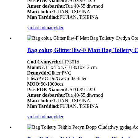
Pris FOB Xiamen:
USD3.99-5.99
Amser dosbarthu:
Tua 40-55 diwrnod
Man cludo:
FUJIAN, TSIEINA
Man Tarddiad:
FUJIAN, TSIEINA
ymholiad
manylder
Bag colur, Glitter lliw-F Matt Bag Toiletr
Cod Cynnyrch:
HT73015
Maint:
7.1 ″x4″x4.7″/18x10x12 cm
Deunydd:
Glitter PVC
Lliw:
PVC Du/Gwyrdd/Glitter
MOQ:
50-1000ccs
Pris FOB Xiamen:
USD1.99-2.99
Amser dosbarthu:
Tua 40-55 diwrnod
Man cludo:
FUJIAN, TSIEINA
Man Tarddiad:
FUJIAN, TSIEINA
ymholiad
manylder