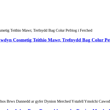
y Cwdyn Cosmetig Teithio Mawr, Trefnydd Bag Colur Pef