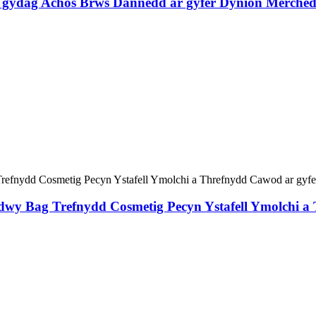
 gydag Achos Brws Dannedd ar gyfer Dynion Merched 
adwy Bag Trefnydd Cosmetig Pecyn Ystafell Ymolchi 