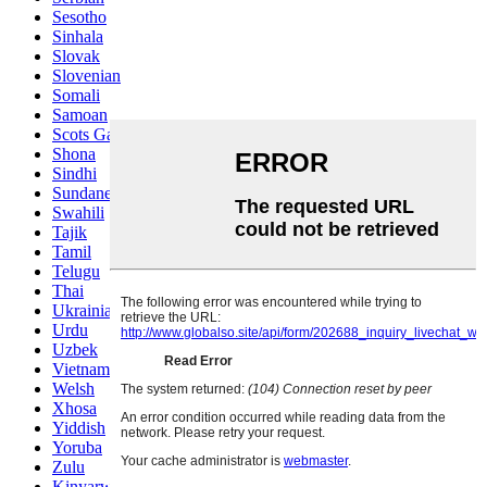
Sesotho
Sinhala
Slovak
Slovenian
Somali
Samoan
Scots Gaelic
Shona
Sindhi
Sundanese
Swahili
Tajik
Tamil
Telugu
Thai
Ukrainian
Urdu
Uzbek
Vietnamese
Welsh
Xhosa
Yiddish
Yoruba
Zulu
Kinyarwanda