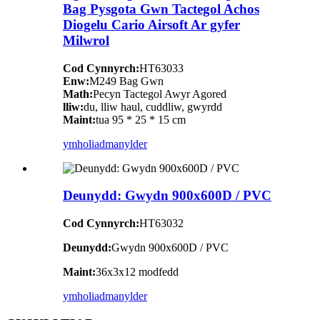
Bag Pysgota Gwn Tactegol Achos
Diogelu Cario Airsoft Ar gyfer
Milwrol
Cod Cynnyrch:
HT63033
Enw:
M249 Bag Gwn
Math:
Pecyn Tactegol Awyr Agored
lliw:
du, lliw haul, cuddliw, gwyrdd
Maint:
tua 95 * 25 * 15 cm
ymholiad
manylder
Deunydd: Gwydn 900x600D / PVC
Cod Cynnyrch:
HT63032
Deunydd:
Gwydn 900x600D / PVC
Maint:
36x3x12 modfedd
ymholiad
manylder