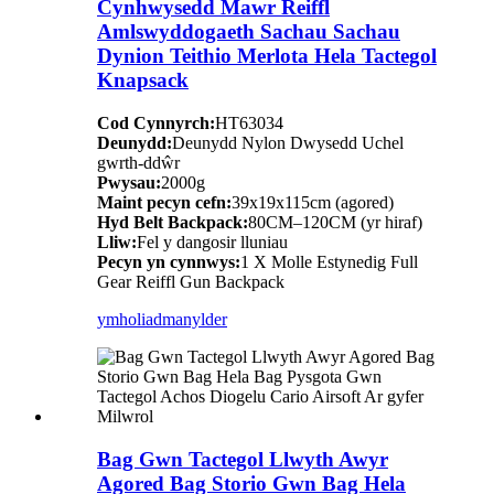
Cynhwysedd Mawr Reiffl
Amlswyddogaeth Sachau Sachau
Dynion Teithio Merlota Hela Tactegol
Knapsack
Cod Cynnyrch:
HT63034
Deunydd:
Deunydd Nylon Dwysedd Uchel
gwrth-ddŵr
Pwysau:
2000g
Maint pecyn cefn:
39x19x115cm (agored)
Hyd Belt Backpack:
80CM–120CM (yr hiraf)
Lliw:
Fel y dangosir lluniau
Pecyn yn cynnwys:
1 X Molle Estynedig Full
Gear Reiffl Gun Backpack
ymholiad
manylder
Bag Gwn Tactegol Llwyth Awyr
Agored Bag Storio Gwn Bag Hela