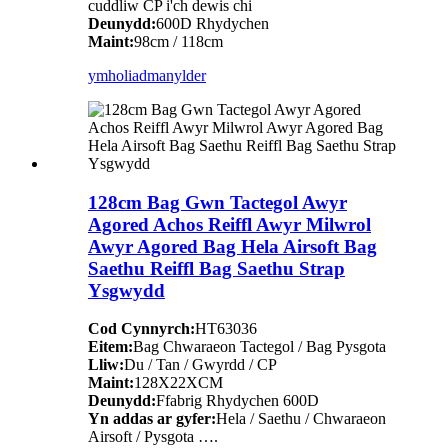
cuddliw CP i'ch dewis chi
Deunydd:
600D Rhydychen
Maint:
98cm / 118cm
ymholiad
manylder
128cm Bag Gwn Tactegol Awyr
Agored Achos Reiffl Awyr Milwrol
Awyr Agored Bag Hela Airsoft Bag
Saethu Reiffl Bag Saethu Strap
Ysgwydd
Cod Cynnyrch:
HT63036
Eitem:
Bag Chwaraeon Tactegol / Bag Pysgota
Lliw:
Du / Tan / Gwyrdd / CP
Maint:
128X22XCM
Deunydd:
Ffabrig Rhydychen 600D
Yn addas ar gyfer:
Hela / Saethu / Chwaraeon
Airsoft / Pysgota ….