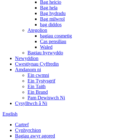
Bag heicio
Bag hela
Bag hydradu
Bag milwrol
bag diddos
Ategolion
bagiau cosmetig
Cas pensiliau
Waled
Bagiau hyrwyddo
Newyddion
Cwestiynau Cyffredin
Amdanom ni
Ein cwmni
Ein Tystysgrif
Ein Taith
Ein Brand
Pam Dewiswch Ni
Cysylltwch â Ni
English
Cartref
Cynhyrchion
Bagiau awyr agored