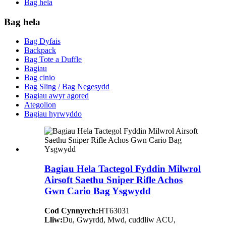
Bag hela
Bag hela
Bag Dyfais
Backpack
Bag Tote a Duffle
Bagiau
Bag cinio
Bag Sling / Bag Negesydd
Bagiau awyr agored
Ategolion
Bagiau hyrwyddo
Bagiau Hela Tactegol Fyddin Milwrol
Airsoft Saethu Sniper Rifle Achos
Gwn Cario Bag Ysgwydd
Cod Cynnyrch:
HT63031
Lliw:
Du, Gwyrdd, Mwd, cuddliw ACU,