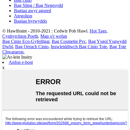
Bag cinio
Bag Sling / Bag Negesydd
Bagiau awyr agored
Ategolion
Bagiau hyrwyddo
© Hawlfraint - 2010-2021 : Cedwir Pob Hawl.
Hot Tags
,
Cynhyrchion Poeth
,
Map o'r wefan
Bag Cinio Eco-Gyfeillgar
,
Bag Cosmetig Pvc
,
Bag Ysgol Ysgwydd
Dwbl
,
Bag Oerach Cinio
,
Inswleiddiwch Bag Cinio Tote
,
Bag Tote
Chwaraeon
,
Anfon e-bost
x