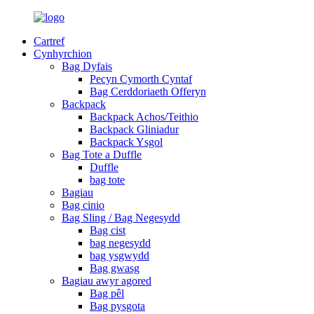
Cartref
Cynhyrchion
Bag Dyfais
Pecyn Cymorth Cyntaf
Bag Cerddoriaeth Offeryn
Backpack
Backpack Achos/Teithio
Backpack Gliniadur
Backpack Ysgol
Bag Tote a Duffle
Duffle
bag tote
Bagiau
Bag cinio
Bag Sling / Bag Negesydd
Bag cist
bag negesydd
bag ysgwydd
Bag gwasg
Bagiau awyr agored
Bag pêl
Bag pysgota