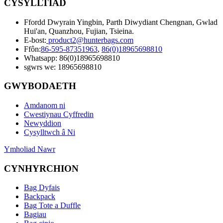
CYSYLLTIAD
Ffordd Dwyrain Yingbin, Parth Diwydiant Chengnan, Gwlad
Hui'an, Quanzhou, Fujian, Tsieina.
E-bost:
product2@hunterbags.com
Ffôn:
86-595-87351963
,
86(0)18965698810
Whatsapp: 86(0)18965698810
sgwrs we: 18965698810
GWYBODAETH
Amdanom ni
Cwestiynau Cyffredin
Newyddion
Cysylltwch â Ni
Ymholiad Nawr
CYNHYRCHION
Bag Dyfais
Backpack
Bag Tote a Duffle
Bagiau