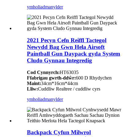
ymholiad
manylder
2021 Pecyn Cefn Reiffl Tactegol
Newydd Bag Gwn Hela Airsoft
Paintball Gun Daypack gyda System
Cludo Gynnau Integredig
Cod Cynnyrch:
HT63035
Ffabrigau gwrth-ddŵr:
600 D Rhydychen
Maint:
34cm*16cm*44cm
Lliw:
Cuddliw Realtree / cuddliw cyrs
ymholiad
manylder
Backpack Cyfun Milwrol