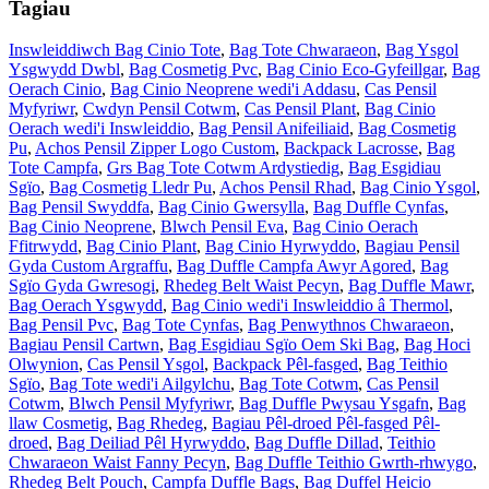
Tagiau
Inswleiddiwch Bag Cinio Tote
,
Bag Tote Chwaraeon
,
Bag Ysgol
Ysgwydd Dwbl
,
Bag Cosmetig Pvc
,
Bag Cinio Eco-Gyfeillgar
,
Bag
Oerach Cinio
,
Bag Cinio Neoprene wedi'i Addasu
,
Cas Pensil
Myfyriwr
,
Cwdyn Pensil Cotwm
,
Cas Pensil Plant
,
Bag Cinio
Oerach wedi'i Inswleiddio
,
Bag Pensil Anifeiliaid
,
Bag Cosmetig
Pu
,
Achos Pensil Zipper Logo Custom
,
Backpack Lacrosse
,
Bag
Tote Campfa
,
Grs Bag Tote Cotwm Ardystiedig
,
Bag Esgidiau
Sgïo
,
Bag Cosmetig Lledr Pu
,
Achos Pensil Rhad
,
Bag Cinio Ysgol
,
Bag Pensil Swyddfa
,
Bag Cinio Gwersylla
,
Bag Duffle Cynfas
,
Bag Cinio Neoprene
,
Blwch Pensil Eva
,
Bag Cinio Oerach
Ffitrwydd
,
Bag Cinio Plant
,
Bag Cinio Hyrwyddo
,
Bagiau Pensil
Gyda Custom Argraffu
,
Bag Duffle Campfa Awyr Agored
,
Bag
Sgïo Gyda Gwresogi
,
Rhedeg Belt Waist Pecyn
,
Bag Duffle Mawr
,
Bag Oerach Ysgwydd
,
Bag Cinio wedi'i Inswleiddio â Thermol
,
Bag Pensil Pvc
,
Bag Tote Cynfas
,
Bag Penwythnos Chwaraeon
,
Bagiau Pensil Cartwn
,
Bag Esgidiau Sgïo Oem Ski Bag
,
Bag Hoci
Olwynion
,
Cas Pensil Ysgol
,
Backpack Pêl-fasged
,
Bag Teithio
Sgïo
,
Bag Tote wedi'i Ailgylchu
,
Bag Tote Cotwm
,
Cas Pensil
Cotwm
,
Blwch Pensil Myfyriwr
,
Bag Duffle Pwysau Ysgafn
,
Bag
llaw Cosmetig
,
Bag Rhedeg
,
Bagiau Pêl-droed Pêl-fasged Pêl-
droed
,
Bag Deiliad Pêl Hyrwyddo
,
Bag Duffle Dillad
,
Teithio
Chwaraeon Waist Fanny Pecyn
,
Bag Duffle Teithio Gwrth-rhwygo
,
Rhedeg Belt Pouch
,
Campfa Duffle Bags
,
Bag Duffel Heicio