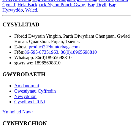
Cyntaf
,
Hela Backpack Nylon Pouch Gwag
,
Bag Dryll
,
Bag
Hyrwyddo
,
Waled
,
CYSYLLTIAD
Ffordd Dwyrain Yingbin, Parth Diwydiant Chengnan, Gwlad
Hui'an, Quanzhou, Fujian, Tsieina.
E-bost:
product2@hunterbags.com
Ffôn:
86-595-87351963
,
86(0)18965698810
Whatsapp: 86(0)18965698810
sgwrs we: 18965698810
GWYBODAETH
Amdanom ni
Cwestiynau Cyffredin
Newyddion
Cysylltwch â Ni
Ymholiad Nawr
CYNHYRCHION