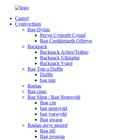
Cartref
Cynhyrchion
Bag Dyfais
Pecyn Cymorth Cyntaf
Bag Cerddoriaeth Offeryn
Backpack
Backpack Achos/Teithio
Backpack Gliniadur
Backpack Ysgol
Bag Tote a Duffle
Duffle
bag tote
Bagiau
Bag cinio
Bag Sling / Bag Negesydd
Bag cist
bag negesydd
bag ysgwydd
Bag gwasg
Bagiau awyr agored
Bag pêl
Bag pysgota