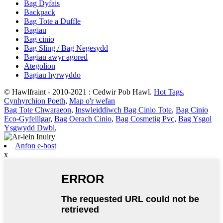
Bag Dyfais
Backpack
Bag Tote a Duffle
Bagiau
Bag cinio
Bag Sling / Bag Negesydd
Bagiau awyr agored
Ategolion
Bagiau hyrwyddo
© Hawlfraint - 2010-2021 : Cedwir Pob Hawl.
Hot Tags
,
Cynhyrchion Poeth
,
Map o'r wefan
Bag Tote Chwaraeon
,
Inswleiddiwch Bag Cinio Tote
,
Bag Cinio
Eco-Gyfeillgar
,
Bag Oerach Cinio
,
Bag Cosmetig Pvc
,
Bag Ysgol
Ysgwydd Dwbl
,
Anfon e-bost
x