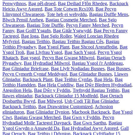
Penwythnos
,
Bag pêl-droed
,
Bag Deiliad Ffôn Rhedeg
,
Backpack
Heicio Awyr Agored
,
Bag Tote Cotwm Rcs100
,
Bag Pecyn
Llinynnol Chwaraeon
,
Tote heb ei wehyddu
,
Bagiau Duffle Mens
,
Blwch Pensil Anrheg
,
Bagiau Cosmetig Merched
,
Bag Sgïo
Chwaraeon
,
Bagiau Tote Duffle
,
Pecyn Fanny Merched
,
Pecyn
Fanny
,
Bag Golff Ysgafn
,
Bag Gitâr Ysgwydd
,
Bag Pecyn Fanny
Tactegol
,
Bag Ioga
,
Bag Sgïo Roller
,
Waled Loncian Rhedeg
Myfyriol
,
Bagiau Teithio
,
Bagiau Teithio Bagiau Cês
,
Bagiau
Teithio Plygadwy
,
Bag Ysgol Plant
,
Bag Shcool Argraffedig
,
Bag
Ysgol Troli
,
Bag Llyfrau Ysgol
,
Bag Sach Ysgol
,
Pecyn Ysgol
Rhatach
,
Bag ysgol
,
Pecyn Bag Gwasg Milwrol
,
Bagiau Oerach
Plygadwy
,
Bag Hydradiad Milwrol
,
Bagiau Ysgol i'r Arddegau
,
Bag Gliniadur Briefcase
,
Bag Llyfr Nodiadau Busnes
,
Bag Busnes
,
Pecyn Cymorth Cyntaf Meddygol
,
Bag Gliniadur Busnes
,
Llawes
Gliniadur
,
Backpack Plant
,
Bag Teithio Cynfas
,
Bag Hela
,
Bag
Teithio Hamdden
,
Bag Hela Cuddliw
,
Bag Dŵr Bledren Hydradiad
,
Ategolion Hela
,
Bag Dŵr y Fyddin
,
Trefnydd Bagiau Teithio
,
Bag
llawes gliniadur
,
Backpack Gliniadur 15 Modfedd
,
Bag Oerach
Dosbarthu Bwyd
,
Bag Milwrol
,
Usb Codi Tâl Bag Gliniadur
,
Backpack Teithio
,
Bag Drawstring Customized
,
Achosion
gliniaduron
,
Bag Gliniadur Dynion
,
Macbook Backpack
,
Bag Ysgol
Ciwt
,
Bagiau Gwasg Merched
,
Bag Gwn y Fyddin
,
Pecyn
Hydradiad Molle Tactegol Daypack
,
Bag Gwn Saethu
,
Bagiau
Ysgol Gwydn o Ansawdd Da
,
Bag Hydradiad Awyr Agored
,
Gall
Bag Oerach
,
Bag Teithio i Ddynion
,
Backpack Cyfrifiadur 15