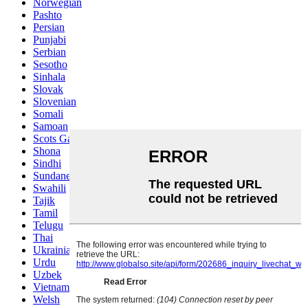
Norwegian
Pashto
Persian
Punjabi
Serbian
Sesotho
Sinhala
Slovak
Slovenian
Somali
Samoan
Scots Gaelic
Shona
Sindhi
Sundanese
Swahili
Tajik
Tamil
Telugu
Thai
Ukrainian
Urdu
Uzbek
Vietnamese
Welsh