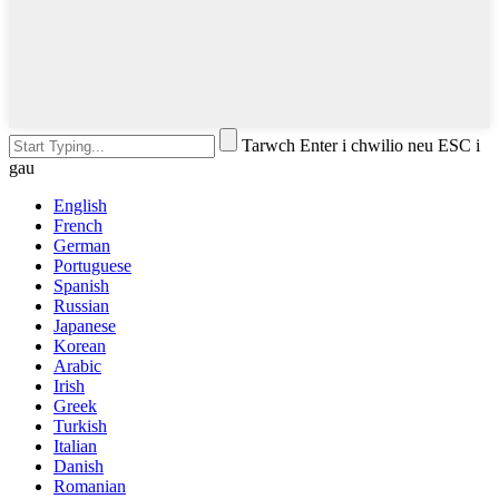
Tarwch Enter i chwilio neu ESC i
gau
English
French
German
Portuguese
Spanish
Russian
Japanese
Korean
Arabic
Irish
Greek
Turkish
Italian
Danish
Romanian