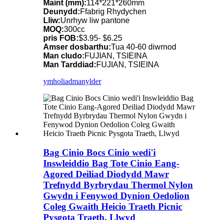
Maint (mm):
114*221*260mm
Deunydd:
Ffabrig Rhydychen
Lliw:
Unrhyw liw pantone
MOQ:
300cc
pris FOB:
$3.95- $6.25
Amser dosbarthu:
Tua 40-60 diwrnod
Man cludo:
FUJIAN, TSIEINA
Man Tarddiad:
FUJIAN, TSIEINA
ymholiad
manylder
Bag Cinio Bocs Cinio wedi'i
Inswleiddio Bag Tote Cinio Eang-
Agored Deiliad Diodydd Mawr
Trefnydd Byrbrydau Thermol Nylon
Gwydn i Fenywod Dynion Oedolion
Coleg Gwaith Heicio Traeth Picnic
Pysgota Traeth, Llwyd