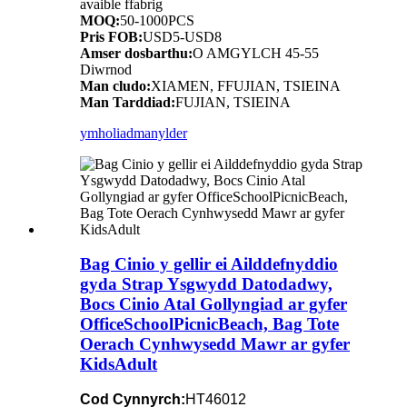
avaible ffabrig
MOQ:
50-1000PCS
Pris FOB:
USD5-USD8
Amser dosbarthu:
O AMGYLCH 45-55
Diwrnod
Man cludo:
XIAMEN, FFUJIAN, TSIEINA
Man Tarddiad:
FUJIAN, TSIEINA
ymholiad
manylder
Bag Cinio y gellir ei Ailddefnyddio
gyda Strap Ysgwydd Datodadwy,
Bocs Cinio Atal Gollyngiad ar gyfer
OfficeSchoolPicnicBeach, Bag Tote
Oerach Cynhwysedd Mawr ar gyfer
KidsAdult
Cod Cynnyrch:
HT46012