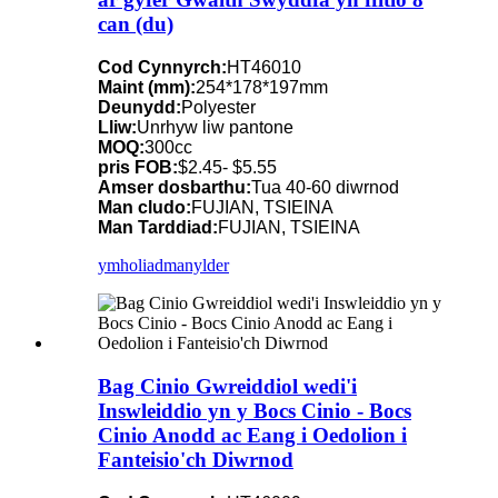
can (du)
Cod Cynnyrch:
HT46010
Maint (mm):
254*178*197mm
Deunydd:
Polyester
Lliw:
Unrhyw liw pantone
MOQ:
300cc
pris FOB:
$2.45- $5.55
Amser dosbarthu:
Tua 40-60 diwrnod
Man cludo:
FUJIAN, TSIEINA
Man Tarddiad:
FUJIAN, TSIEINA
ymholiad
manylder
Bag Cinio Gwreiddiol wedi'i
Inswleiddio yn y Bocs Cinio - Bocs
Cinio Anodd ac Eang i Oedolion i
Fanteisio'ch Diwrnod