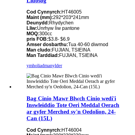
Lluosog
Cod Cynnyrch:
HT46005
Maint (mm):
292*203*241mm
Deunydd:
Rhydychen
Lliw:
Unrhyw liw pantone
MOQ:
300cc
pris FOB:
$3.8- $6.9
Amser dosbarthu:
Tua 40-60 diwrnod
Man cludo:
FUJIAN, TSIEINA
Man Tarddiad:
FUJIAN, TSIEINA
ymholiad
manylder
Bag Cinio Mawr Blwch Cinio wedi'i
Inswleiddio Tote Oeri Meddal Oerach
ar gyfer Merched sy'n Oedolion, 24-
Can (15L)
Cod Cynnyrch:
HT46004