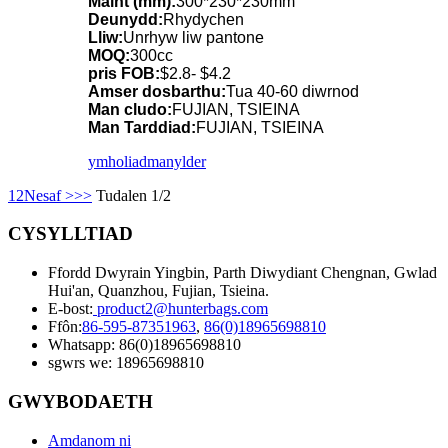
Maint (mm):
300*230*230mm
Deunydd:
Rhydychen
Lliw:
Unrhyw liw pantone
MOQ:
300cc
pris FOB:
$2.8- $4.2
Amser dosbarthu:
Tua 40-60 diwrnod
Man cludo:
FUJIAN, TSIEINA
Man Tarddiad:
FUJIAN, TSIEINA
ymholiad
manylder
1
2
Nesaf >
>>
Tudalen 1/2
CYSYLLTIAD
Ffordd Dwyrain Yingbin, Parth Diwydiant Chengnan, Gwlad
Hui'an, Quanzhou, Fujian, Tsieina.
E-bost:
product2@hunterbags.com
Ffôn:
86-595-87351963
,
86(0)18965698810
Whatsapp: 86(0)18965698810
sgwrs we: 18965698810
GWYBODAETH
Amdanom ni