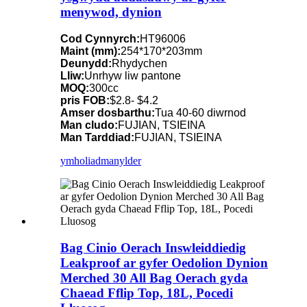
menywod, dynion
Cod Cynnyrch:
HT96006
Maint (mm):
254*170*203mm
Deunydd:
Rhydychen
Lliw:
Unrhyw liw pantone
MOQ:
300cc
pris FOB:
$2.8- $4.2
Amser dosbarthu:
Tua 40-60 diwrnod
Man cludo:
FUJIAN, TSIEINA
Man Tarddiad:
FUJIAN, TSIEINA
ymholiad
manylder
Bag Cinio Oerach Inswleiddiedig
Leakproof ar gyfer Oedolion Dynion
Merched 30 All Bag Oerach gyda
Chaead Fflip Top, 18L, Pocedi