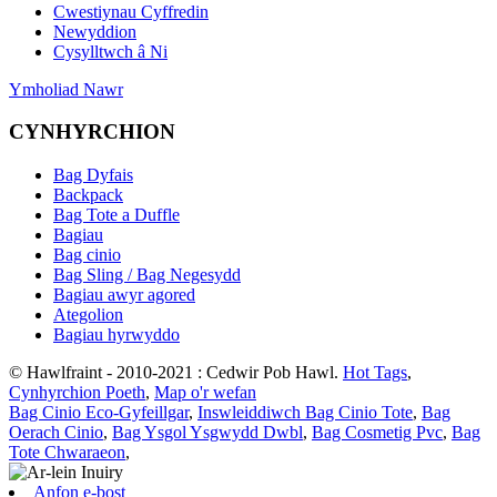
Cwestiynau Cyffredin
Newyddion
Cysylltwch â Ni
Ymholiad Nawr
CYNHYRCHION
Bag Dyfais
Backpack
Bag Tote a Duffle
Bagiau
Bag cinio
Bag Sling / Bag Negesydd
Bagiau awyr agored
Ategolion
Bagiau hyrwyddo
© Hawlfraint - 2010-2021 : Cedwir Pob Hawl.
Hot Tags
,
Cynhyrchion Poeth
,
Map o'r wefan
Bag Cinio Eco-Gyfeillgar
,
Inswleiddiwch Bag Cinio Tote
,
Bag
Oerach Cinio
,
Bag Ysgol Ysgwydd Dwbl
,
Bag Cosmetig Pvc
,
Bag
Tote Chwaraeon
,
Anfon e-bost