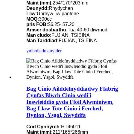
Maint (mm):
254*170*203mm
Deunydd:
Rhydychen
Lliw:
Unrhyw liw pantone
MOQ:
300cc
pris FOB:
$6.25- $7.20
Amser dosbarthu:
Tua 40-60 diwrnod
Man cludo:
FUJIAN, TSIEINA
Man Tarddiad:
FUJIAN, TSIEINA
ymholiad
manylder
Bag Cinio Ailddefnyddiadwy Ffabrig
Cynfas Blwch Cinio wedi'i
Inswleiddio gyda Ffoil Alwminiwm,
Bag Llaw Tote Cinio i Ferched,
Dynion, Ysgol, Swyddfa
Cod Cynnyrch:
HT46011
Maint (mm):
211*165*266mm