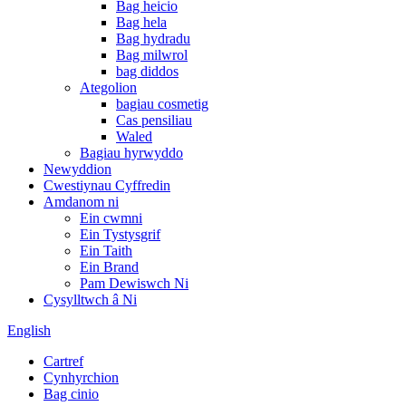
Bag heicio
Bag hela
Bag hydradu
Bag milwrol
bag diddos
Ategolion
bagiau cosmetig
Cas pensiliau
Waled
Bagiau hyrwyddo
Newyddion
Cwestiynau Cyffredin
Amdanom ni
Ein cwmni
Ein Tystysgrif
Ein Taith
Ein Brand
Pam Dewiswch Ni
Cysylltwch â Ni
English
Cartref
Cynhyrchion
Bag cinio