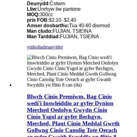
Deunydd:
Cotwm
Lliw:
Unrhyw liw pantone
MOQ:
300cc
pris FOB:
$2.10- $2.40
Amser dosbarthu:
Tua 40-60 diwrnod
Man cludo:
FUJIAN, TSIEINA
Man Tarddiad:
FUJIAN, TSIEINA
ymholiad
manylder
Blwch Cinio Premiwm, Bag Cinio
wedi'i Inswleiddio ar gyfer Dynion
Merched Oedolyn Gwydn Cinio
Cinio Ysgol ar gyfer Bechgyn,
Merched, Plant Cinio Meddal Gwrth
Gollwng Cinio Canolig Tote Oerach
ar gyfer Gwaith Swyddfa yn ffitio 8