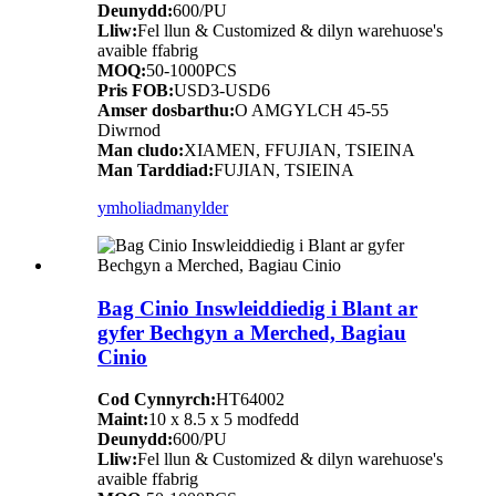
Deunydd:
600/PU
Lliw:
Fel llun & Customized & dilyn warehuose's
avaible ffabrig
MOQ:
50-1000PCS
Pris FOB:
USD3-USD6
Amser dosbarthu:
O AMGYLCH 45-55
Diwrnod
Man cludo:
XIAMEN, FFUJIAN, TSIEINA
Man Tarddiad:
FUJIAN, TSIEINA
ymholiad
manylder
Bag Cinio Inswleiddiedig i Blant ar
gyfer Bechgyn a Merched, Bagiau
Cinio
Cod Cynnyrch:
HT64002
Maint:
10 x 8.5 x 5 modfedd
Deunydd:
600/PU
Lliw:
Fel llun & Customized & dilyn warehuose's
avaible ffabrig