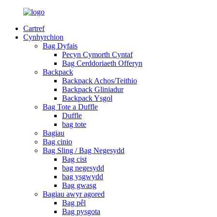
Cartref
Cynhyrchion
Bag Dyfais
Pecyn Cymorth Cyntaf
Bag Cerddoriaeth Offeryn
Backpack
Backpack Achos/Teithio
Backpack Gliniadur
Backpack Ysgol
Bag Tote a Duffle
Duffle
bag tote
Bagiau
Bag cinio
Bag Sling / Bag Negesydd
Bag cist
bag negesydd
bag ysgwydd
Bag gwasg
Bagiau awyr agored
Bag pêl
Bag pysgota