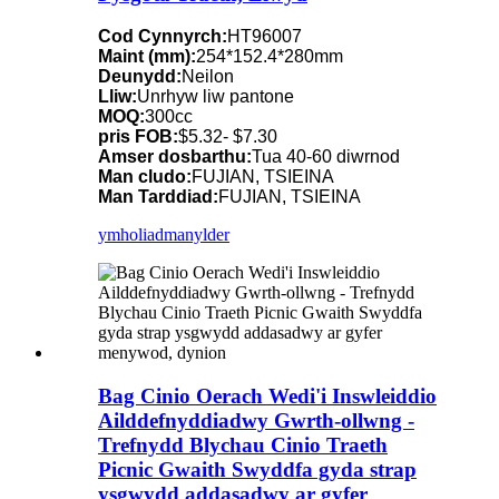
Cod Cynnyrch:
HT96007
Maint (mm):
254*152.4*280mm
Deunydd:
Neilon
Lliw:
Unrhyw liw pantone
MOQ:
300cc
pris FOB:
$5.32- $7.30
Amser dosbarthu:
Tua 40-60 diwrnod
Man cludo:
FUJIAN, TSIEINA
Man Tarddiad:
FUJIAN, TSIEINA
ymholiad
manylder
Bag Cinio Oerach Wedi'i Inswleiddio
Ailddefnyddiadwy Gwrth-ollwng -
Trefnydd Blychau Cinio Traeth
Picnic Gwaith Swyddfa gyda strap
ysgwydd addasadwy ar gyfer