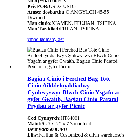
MOQ:
50-1000PCS
Pris FOB:
USD3-USD5
Amser dosbarthu:
O AMGYLCH 45-55
Diwrnod
Man cludo:
XIAMEN, FFUJIAN, TSIEINA
Man Tarddiad:
FUJIAN, TSIEINA
ymholiad
manylder
Bagiau Cinio i Ferched Bag Tote
Cinio Ailddefnyddiadwy
Cynhwyswyr Blwch Cinio Ysgafn ar
gyfer Gwaith, Bagiau Cinio Paratoi
Prydau ar gyfer Picnic
Cod Cynnyrch:
HT64001
Maint:
9.25 x 5.5 x 7.3 modfedd
Deunydd:
600D/PU
Lliw:
Fel llun & Customized & dilyn warehuose's