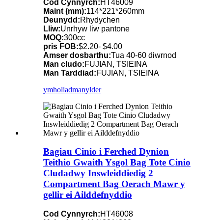
Cod Cynnyrch:
HT46009
Maint (mm):
114*221*260mm
Deunydd:
Rhydychen
Lliw:
Unrhyw liw pantone
MOQ:
300cc
pris FOB:
$2.20- $4.00
Amser dosbarthu:
Tua 40-60 diwrnod
Man cludo:
FUJIAN, TSIEINA
Man Tarddiad:
FUJIAN, TSIEINA
ymholiad
manylder
Bagiau Cinio i Ferched Dynion
Teithio Gwaith Ysgol Bag Tote Cinio
Cludadwy Inswleiddiedig 2
Compartment Bag Oerach Mawr y
gellir ei Ailddefnyddio
Cod Cynnyrch:
HT46008