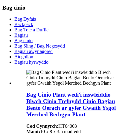
Bag cinio
Bag Dyfais
Backpack
Bag Tote a Duffle
Bagiau
Bag cinio
Bag Sling / Bag Negesydd
Bagiau awyr agored
Ategolion
Bagiau hyrwyddo
Bag Cinio Plant wedi'i inswleiddio
Blwch Cinio Trefnydd Cinio Bagiau
Bento Oerach ar gyfer Gwaith Ysgol
Merched Bechgyn Plant
Cod Cynnyrch:
HT64003
Maint:
10 x 8 x 3.5 modfedd