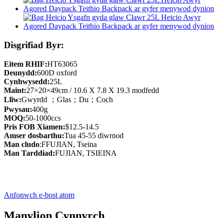
Disgrifiad Byr:
Eitem RHIF:
HT63065
Deunydd:
600D oxford
Cynhwysedd:
25L
Maint:
27×20×49cm / 10.6 X 7.8 X 19.3 modfedd
Lliw:
Gwyrdd ；Glas；Du；Coch
Pwysau:
400g
MOQ:
50-1000ccs
Pris FOB Xiamen:
$12.5-14.5
Amser dosbarthu:
Tua 45-55 diwrnod
Man cludo
:FFUJIAN, Tseina
Man Tarddiad:
FUJIAN, TSIEINA
Anfonwch e-bost atom
Manylion Cynnyrch