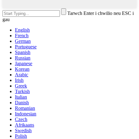
Tarwch Enter i chwilio neu ESC i
gau
English
French
German
Portuguese
Spanish
Russian
Japanese
Korean
Arabic
Irish
Greek
Turkish
Italian
Danish
Romanian
Indonesian
Czech
Afrikaans
Swedish
Polish