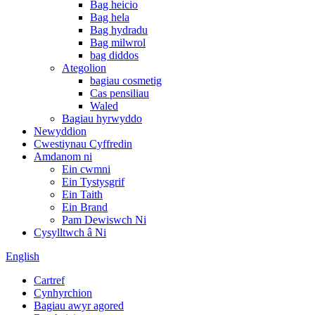
Bag heicio
Bag hela
Bag hydradu
Bag milwrol
bag diddos
Ategolion
bagiau cosmetig
Cas pensiliau
Waled
Bagiau hyrwyddo
Newyddion
Cwestiynau Cyffredin
Amdanom ni
Ein cwmni
Ein Tystysgrif
Ein Taith
Ein Brand
Pam Dewiswch Ni
Cysylltwch â Ni
English
Cartref
Cynhyrchion
Bagiau awyr agored