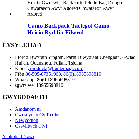
Camo Backpack Tactegol Camo
Heicio Byddin Filwrol...
CYSYLLTIAD
Ffordd Dwyrain Yingbin, Parth Diwydiant Chengnan, Gwlad
Hui'an, Quanzhou, Fujian, Tsieina.
E-bost:
product2@hunterbags.com
Ffôn:
86-595-87351963
,
86(0)18965698810
Whatsapp: 86(0)18965698810
sgwrs we: 18965698810
GWYBODAETH
Amdanom ni
Cwestiynau Cyffredin
Newyddion
Cysylltwch â Ni
Ymholiad Nawr