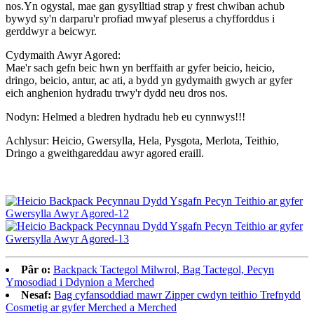
nos.Yn ogystal, mae gan gysylltiad strap y frest chwiban achub
bywyd sy'n darparu'r profiad mwyaf pleserus a chyfforddus i
gerddwyr a beicwyr.
Cydymaith Awyr Agored:
Mae'r sach gefn beic hwn yn berffaith ar gyfer beicio, heicio,
dringo, beicio, antur, ac ati, a bydd yn gydymaith gwych ar gyfer
eich anghenion hydradu trwy'r dydd neu dros nos.
Nodyn: Helmed a bledren hydradu heb eu cynnwys!!!
Achlysur: Heicio, Gwersylla, Hela, Pysgota, Merlota, Teithio,
Dringo a gweithgareddau awyr agored eraill.
Pâr o:
Backpack Tactegol Milwrol, Bag Tactegol, Pecyn
Ymosodiad i Ddynion a Merched
Nesaf:
Bag cyfansoddiad mawr Zipper cwdyn teithio Trefnydd
Cosmetig ar gyfer Merched a Merched