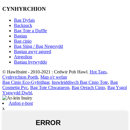
CYNHYRCHION
Bag Dyfais
Backpack
Bag Tote a Duffle
Bagiau
Bag cinio
Bag Sling / Bag Negesydd
Bagiau awyr agored
Ategolion
Bagiau hyrwyddo
© Hawlfraint - 2010-2021 : Cedwir Pob Hawl.
Hot Tags
,
Cynhyrchion Poeth
,
Map o'r wefan
Bag Cinio Eco-Gyfeillgar
,
Inswleiddiwch Bag Cinio Tote
,
Bag
Cosmetig Pvc
,
Bag Tote Chwaraeon
,
Bag Oerach Cinio
,
Bag Ysgol
Ysgwydd Dwbl
,
Anfon e-bost
x