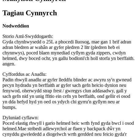
Tagiau Cynnyrch
Nodweddion
Storio Aml-Swyddogaeth:
Gyda chynhwysedd o 25L a phocedi lluosog, mae gan 1 brif adran
adran bledren ar wahân ar gyfer pledren 2 litr (pledren heb ei
chynnwys), poced blaen mynediad cyflym gyda zippers, cwdyn
helmed, dwy boced ochr, yn gallu bodloni'ch holl storfa yn berffaith.
angen.
Cyfforddus ac Anadlu:
Padin rhwyll anadlu ar gyfer lleddfu blinder ac awyru sy'n gwneud
pecyn hydradu yn berffaith ar gyfer sach gefn heicio dynion neu
fenywod, oherwydd strap frest / gwregys clun addasadwy, gall y
sach gefn nid yn unig ffitio ein cefn yn berffaith, ond gellir ei osod
yn dda hefyd hyd yn oed os ydych chi gyrru'n gyflym neu ar
bumps.
Dyluniad cyflawn:
Poced elastig rhwyll i gario helmed beic wrth fynd gyda bwcl i osod
helmed.Mae stribedi adlewyrchol ar flaen y backpack dŵr yn
cynyddu gwelededd a diogelwch wrth gerdded neu feicio gyda'r