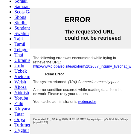
Somali
Samoan
Scots Gaelic
Shona
Sindhi
Sundanese
Swahili
Tajik
Tamil
Telugu
Thai
Ukrainian
Urdu
Uzbek
Vietnamese
Welsh
Xhosa
Yiddish
Yoruba
Zulu
Kinyarwanda
Tatar
Oriya
Turkmen
Uyghur