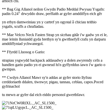
arnoch chi.
** Bag Gig Allanol neilon Gwydn Padio Meddal Pwysau Ysgafn:
padin 0.24" drwyddo draw, perffaith ar gyfer amddiffyn eich gêr
yn erbyn damweiniau yn y cartref yn ogystal â chiciau teithio
ysgafn, scuffs a chrafiadau.
** Mae Velcro Neck Fasten Strap yn sicrhau gitâr i'w gadw yn ei le,
mae leinin lluniaidd gyda brethyn sy'n gwrthsefyll crafu yn darparu
amddiffyniad ychwanegol.
** Ffyrdd Lluosog o Gario:
strapiau ysgwydd backpack addasadwy a dolen awyrendy cefn a
handlen gario padio yn ei gwneud hi'n gyffyrddus iawn i'w gario o
gwmpas.
** Cwdyn Allanol Mawr sy'n addas ar gyfer storio llyfrau
cerddoriaeth ddalen, tiwnwyr, pigau, tannau, ceblau, capos.Poced
gyfrinachol
tu mewn ar gyfer dal eich eiddo personol gwerthfawr.