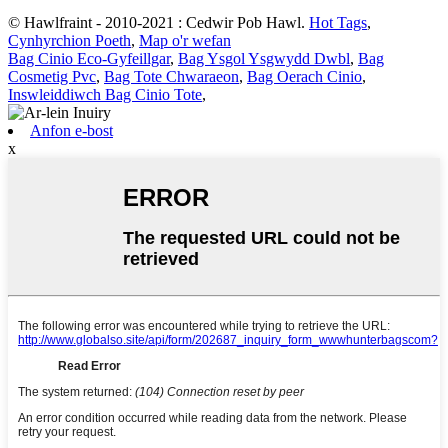
© Hawlfraint - 2010-2021 : Cedwir Pob Hawl.
Hot Tags
,
Cynhyrchion Poeth
,
Map o'r wefan
Bag Cinio Eco-Gyfeillgar
,
Bag Ysgol Ysgwydd Dwbl
,
Bag
Cosmetig Pvc
,
Bag Tote Chwaraeon
,
Bag Oerach Cinio
,
Inswleiddiwch Bag Cinio Tote
,
Anfon e-bost
x