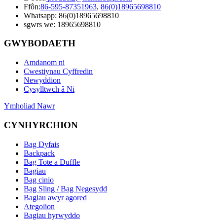
Ffôn:
86-595-87351963
,
86(0)18965698810
Whatsapp: 86(0)18965698810
sgwrs we: 18965698810
GWYBODAETH
Amdanom ni
Cwestiynau Cyffredin
Newyddion
Cysylltwch â Ni
Ymholiad Nawr
CYNHYRCHION
Bag Dyfais
Backpack
Bag Tote a Duffle
Bagiau
Bag cinio
Bag Sling / Bag Negesydd
Bagiau awyr agored
Ategolion
Bagiau hyrwyddo