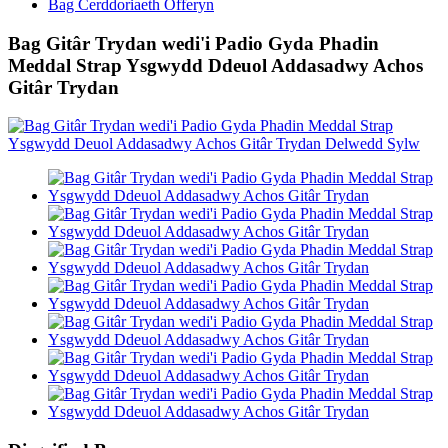
Bag Cerddoriaeth Offeryn
Bag Gitâr Trydan wedi'i Padio Gyda Phadin
Meddal Strap Ysgwydd Ddeuol Addasadwy Achos
Gitâr Trydan