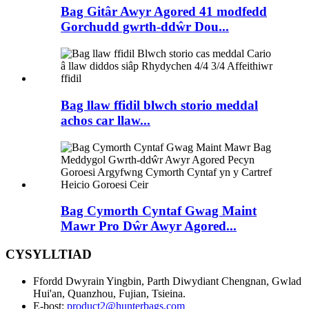
Bag Gitâr Awyr Agored 41 modfedd
Gorchudd gwrth-ddŵr Dou...
Bag llaw ffidil blwch storio meddal
achos car llaw...
Bag Cymorth Cyntaf Gwag Maint
Mawr Pro Dŵr Awyr Agored...
CYSYLLTIAD
Ffordd Dwyrain Yingbin, Parth Diwydiant Chengnan, Gwlad
Hui'an, Quanzhou, Fujian, Tsieina.
E-bost:
product2@hunterbags.com