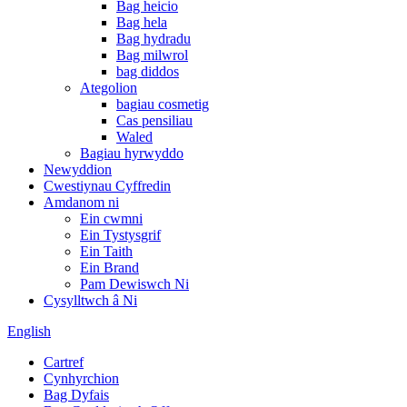
Bag heicio
Bag hela
Bag hydradu
Bag milwrol
bag diddos
Ategolion
bagiau cosmetig
Cas pensiliau
Waled
Bagiau hyrwyddo
Newyddion
Cwestiynau Cyffredin
Amdanom ni
Ein cwmni
Ein Tystysgrif
Ein Taith
Ein Brand
Pam Dewiswch Ni
Cysylltwch â Ni
English
Cartref
Cynhyrchion
Bag Dyfais