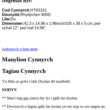
Disgrifiad Byr:
Cod Cynnyrch:
HT63161
Deunydd:
Rhydychen 900D
Lliw:
Du
Dimensiwn:
41.3 x 14.96 x 1.96inch/105 x 38 x 5 cm, pwl
uchaf 12”, pwl isaf 14.96”.
Anfonwch e-bost atom
Manylion Cynnyrch
Tagiau Cynnyrch
Yn ffitio ar gyfer Gitâr Drydan 40 modfedd.
NODYN
** Mae'r bag gig yma'n rhy fyr i gitâr fas drydan.
** Dewiswch o fagiau gitâr fas trydan yn ein siop os oes angen un