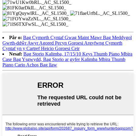
Pâr o:
Bag Cymorth Cyntaf Gwag Maint Mawr Bag Meddygol
Gwrth-ddŵr Awyr Agored Pecyn Goroesi Argyfwng Cymorth
Cyntaf yn y Cartref Heicio Goroesi Ceir
Nesaf:
Bag Storio Kalimba, 17/15/10 Keys Thumb Piano Mbira
Case Bag Ysgwydd, Bag Storio ar gyfer Kalimba Mbira Thumb
Piano Cario Achos Bag llaw