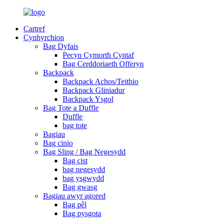
Cartref
Cynhyrchion
Bag Dyfais
Pecyn Cymorth Cyntaf
Bag Cerddoriaeth Offeryn
Backpack
Backpack Achos/Teithio
Backpack Gliniadur
Backpack Ysgol
Bag Tote a Duffle
Duffle
bag tote
Bagiau
Bag cinio
Bag Sling / Bag Negesydd
Bag cist
bag negesydd
bag ysgwydd
Bag gwasg
Bagiau awyr agored
Bag pêl
Bag pysgota